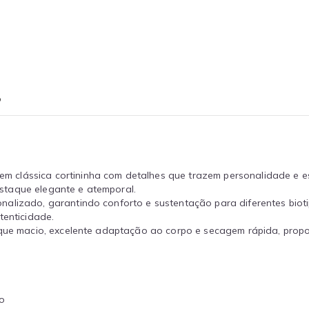
o
clássica cortininha com detalhes que trazem personalidade e estil
staque elegante e atemporal.
nalizado, garantindo conforto e sustentação para diferentes biot
tenticidade.
toque macio, excelente adaptação ao corpo e secagem rápida, prop
do