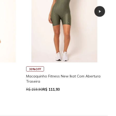
45%OFF
nhas Reguláveis
Calcinha de Biquíni Cali Cortininha Com
Regulador
R$ 76,94
R$ 139,90