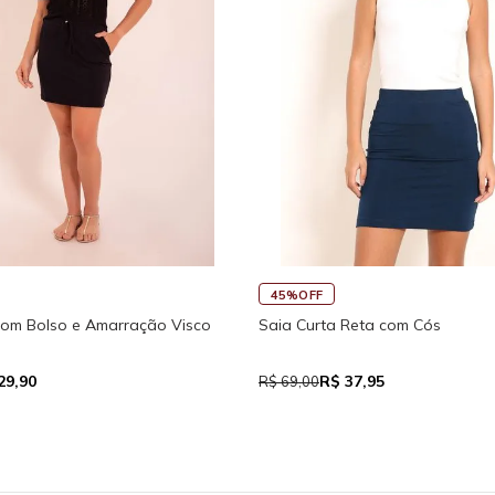
45%OFF
%OFF
Regata Feminina de Alci
quinho Fitness New Ikat Com Abertura
eira
R$ 39,05
R$ 111,93
R$ 71,00
59,90