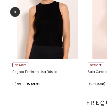
45%OFF
30%OFF
co
Saia Curta Reta com Cós
Macaquinho 
Traseira
R$ 37,95
R$
R$ 69,00
R$ 159,90
FREQ