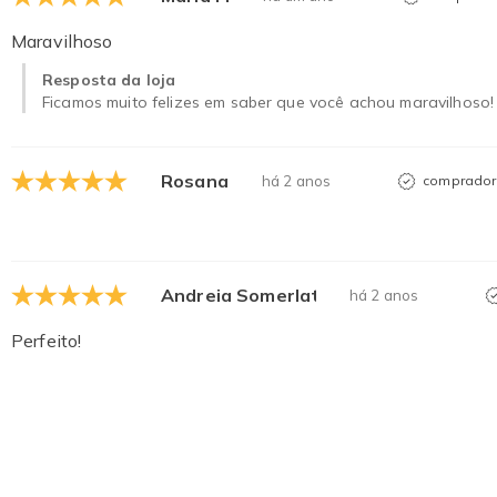
Maravilhoso
Resposta da loja
Ficamos muito felizes em saber que você achou maravilhoso! 
Rosana
há 2 anos
comprador 
Andreia Somerlate
há 2 anos
Perfeito!