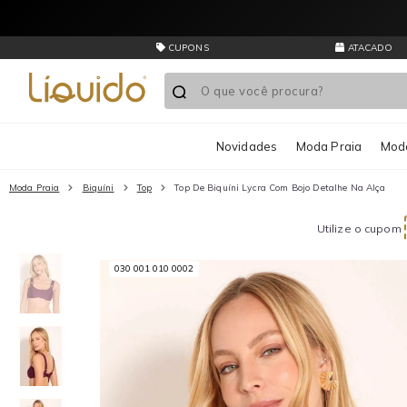
CUPONS
ATACADO
Novidades
Moda Praia
Moda
Moda Praia
Biquíni
Top
Top De Biquíni Lycra Com Bojo Detalhe Na Alça
Utilize o cupom
030 001 010 0002