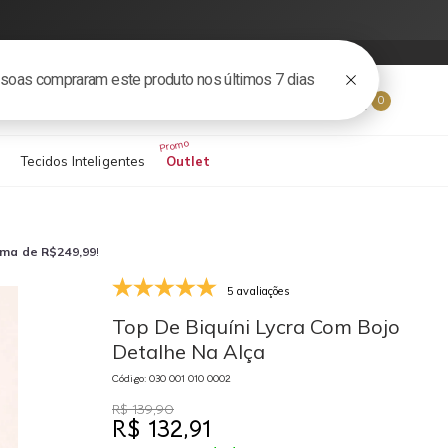
COMPRE PELO WHATSAPP
Login
0
s
Tecidos Inteligentes
Outlet
ima de R$249,99
!
5 avaliações
030 001 010 0002
03
Top De Biquíni Lycra Com Bojo
Detalhe Na Alça
Código: 030 001 010 0002
R$ 139,90
R$ 132,91