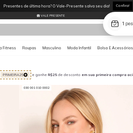
Confira!
Presentes de última hora? O Vale-Presente salva seu dia!
VALE PRESENTE
LÍQUIDOCASH
 Fitness
Roupas
Masculino
Moda Infantil
Bolsa E Acessório
PRIMEIRA25
e ganhe
R$25
de desconto
em sua primeira compra ac
030 001 010 0002