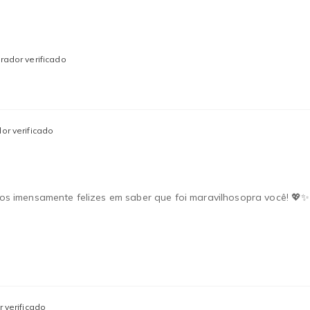
ador verificado
or verificado
amos imensamente felizes em saber que foi maravilhosopra você! 💖✨
 verificado