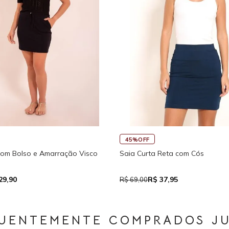
45%OFF
Fitness New Ikat Com Abertura
Regata Feminina de Alcinhas Re
 111,93
R$ 39,05
R$ 71,00
UENTEMENTE COMPRADOS J