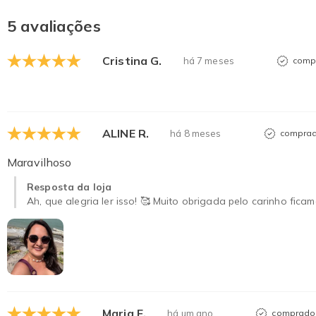
5 avaliações
Cristina G.
há 7 meses
compr
ALINE R.
há 8 meses
comprad
Maravilhoso
Resposta da loja
Ah, que alegria ler isso! 🥰 Muito obrigada pelo carinho fic
Maria F.
há um ano
comprador