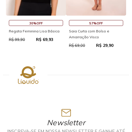
30%OFF
57%OFF
S
Regata Feminina Lisa Básica
Saia Curta com Bolso e
Amarração Visco
R$ 69,93
R
R$ 99,90
R$ 29,90
R$ 69,00
Newsletter
INSCREVA-SE EM NOSSA NEWSLETTER E GANHE ATÉ