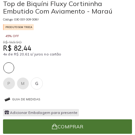
Top de Biquíni Fluxy Cortininha
Embutido Com Aviamento - Maraú
Código: 030 001 009 0087
PRODUTO SEM TROCA
45% OFF
R$ 149,90
R$ 82,44
4x de R$ 20,61 s/ juros no cartão
P
M
G
GUIA DE MEDIDAS
Adicionar Embalagem para presente
COMPRAR