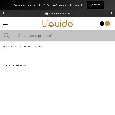
Confira!
Presentes de última hora? O Vale-Presente salva seu dia!
‹
›
VALE PRESENTE
0
Moda Praia
Biquíni
Top
Utilize o cupom
e ganhe
R$0
de desconto
em sua primeira
compra acima de R$
!
030 001 009 0087