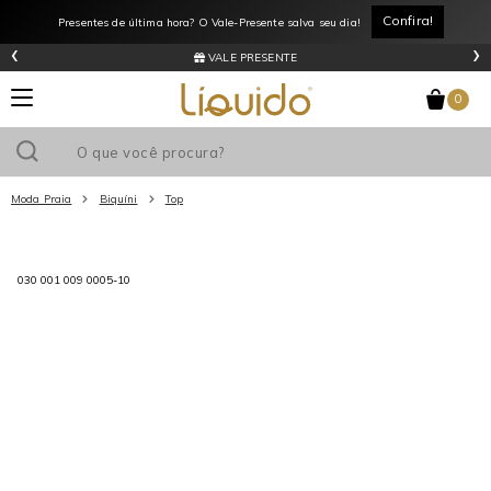
Confira!
Presentes de última hora? O Vale-Presente salva seu dia!
‹
›
VALE PRESENTE
0
Moda Praia
Biquíni
Top
Utilize o cupom
e ganhe
R$0
de desconto
em sua primeira
030 001 009 0005-10
compra acima de R$
!