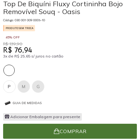
Top De Biquíni Fluxy Cortininha Bojo
Removível Souq - Oasis
Código: 030 001 009 0005-10
PRODUTO SEM TROCA
45% OFF
R$ 139,90
R$ 76,94
3x de R$ 25,65 s/ juros no cartão
P
M
G
GUIA DE MEDIDAS
Adicionar Embalagem para presente
COMPRAR