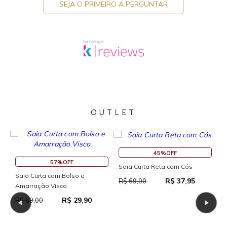
SEJA O PRIMEIRO A PERGUNTAR
OUTLET
45%OFF
57%OFF
Saia Curta Reta com Cós
Saia Curta com Bolso e
R
R$ 37,95
R$ 69,00
Amarração Visco
R
R$ 29,90
R$ 69,00