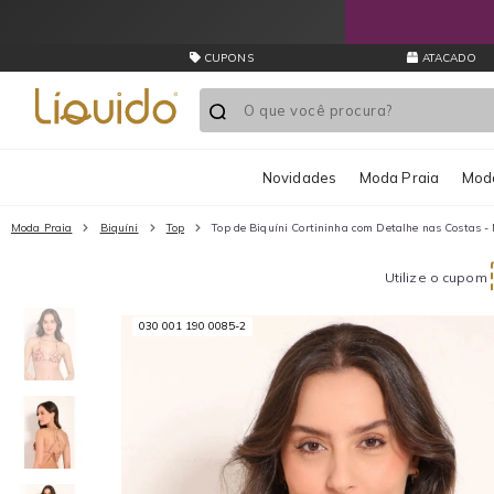
CUPONS
ATACADO
Novidades
Moda Praia
Moda
Moda Praia
Biquíni
Top
Top de Biquíni Cortininha com Detalhe nas Costas 
Utilize o cupom
030 001 190 0085-2