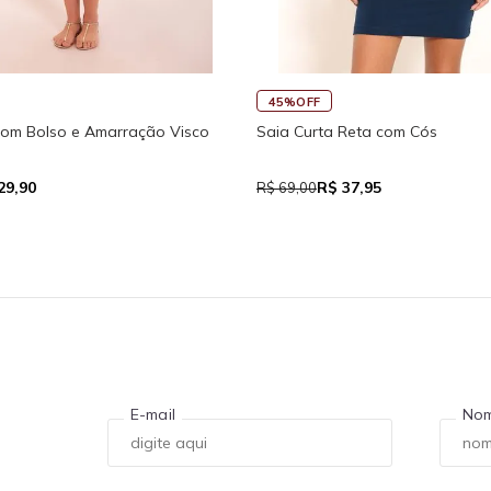
45%OFF
Regata Feminina de Alcinhas R
o Fitness New Ikat Com Abertura
R$ 39,05
$ 111,93
R$ 71,00
E-mail
No