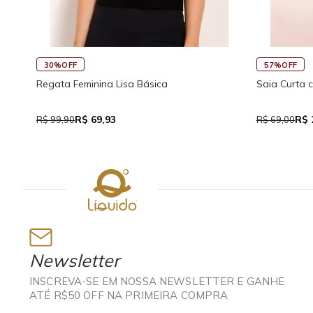
45%OFF
30%OFF
sco
Saia Curta Reta com Cós
Macaquinh
Traseira
R$ 37,95
R
R$ 69,00
R$ 159,90
Newsletter
INSCREVA-SE EM NOSSA NEWSLETTER E GANHE
ATÉ R$50 OFF NA PRIMEIRA COMPRA