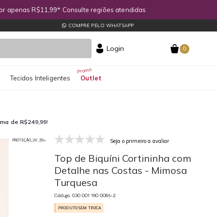
COMPRE PELO WHATSAPP
Login
0
s
Tecidos Inteligentes
Outlet
ima de R$249,99
!
Seja o primeiro a avaliar
PROTEÇÃO_UV_50+
030 001 190 0085-2
03
Top de Biquíni Cortininha com
Detalhe nas Costas - Mimosa
Turquesa
Código: 030 001 190 0085-2
PRODUTO SEM TROCA