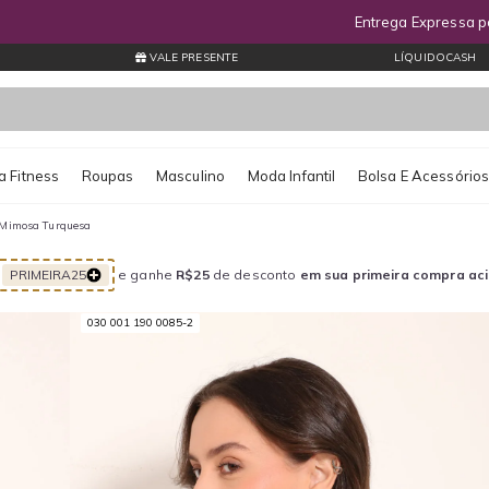
Entrega Expressa por apenas R$11,99* Consulte regiões atendidas
VALE PRESENTE
LÍQUIDOCASH
 Fitness
Roupas
Masculino
Moda Infantil
Bolsa E Acessório
- Mimosa Turquesa
PRIMEIRA25
e ganhe
R$25
de desconto
em sua primeira compra ac
030 001 190 0085-2