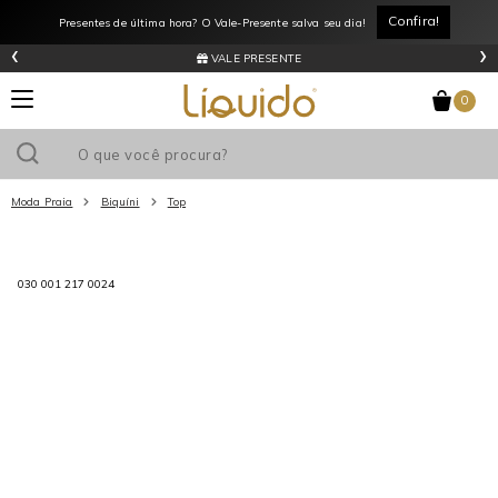
Confira!
Presentes de última hora? O Vale-Presente salva seu dia!
‹
›
VALE PRESENTE
0
Moda Praia
Biquíni
Top
Utilize o cupom
e ganhe
R$0
de desconto
em sua primeira
030 001 217 0024
compra acima de R$
!