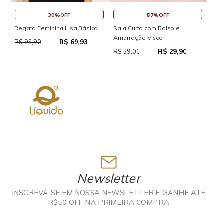
30%OFF
57%OFF
S
Regata Feminina Lisa Básica
Saia Curta com Bolso e
Amarração Visco
R$ 69,93
R
R$ 99,90
R$ 29,90
R$ 69,00
Newsletter
INSCREVA-SE EM NOSSA NEWSLETTER E GANHE ATÉ
R$50 OFF NA PRIMEIRA COMPRA