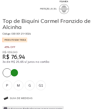
POLIAMIDA
PROTEÇÃO_UV_50+
Top de Biquíni Carmel Franzido de
Alcinha
Código: 030 001 217 0024
PRODUTO SEM TROCA
45% OFF
R$ 139,90
R$ 76,94
3x de R$ 25,65 s/ juros no cartão
P
M
G
G1
GUIA DE MEDIDAS
Adicionar Embalagem para presente