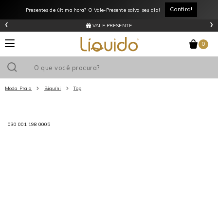
Confira!
Presentes de última hora? O Vale-Presente salva seu dia!
‹
›
VALE PRESENTE
0
Moda Praia
Biquíni
Top
Utilize o cupom
e ganhe
R$0
de desconto
em sua primeira
compra acima de R$
!
030 001 198 0005