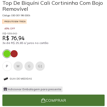
Top De Biquíni Cali Cortininha Com Bojo
Removível
Código: 030 001 198 0005
PRODUTO SEM TROCA
45% OFF
R$ 139,90
R$ 76,94
3x de R$ 25,65 s/ juros no cartão
P
M
G
G1
GUIA DE MEDIDAS
Adicionar Embalagem para presente
COMPRAR