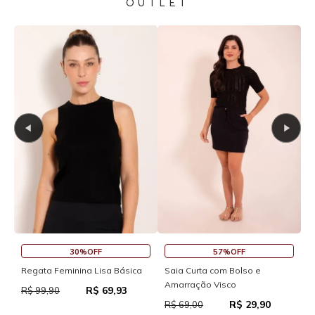
OUTLET
30%OFF
57%OFF
S
Regata Feminina Lisa Básica
Saia Curta com Bolso e
Amarração Visco
R$ 69,93
R
R$ 99,90
R$ 29,90
R$ 69,00