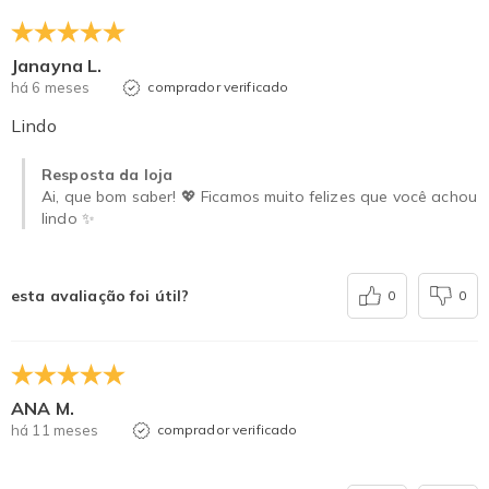
Janayna L.
há 6 meses
comprador verificado
Lindo
Resposta da loja
Ai, que bom saber! 💖 Ficamos muito felizes que você achou
lindo ✨
esta avaliação foi útil?
0
0
ANA M.
há 11 meses
comprador verificado