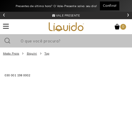
Confira!
Presentes de última hora? O Vale-Presente salva seu dia!
‹
›
VALE PRESENTE
0
Moda Praia
Biquíni
Top
Utilize o cupom
e ganhe
R$0
de desconto
em sua primeira
030 001 198 0002
compra acima de R$
!