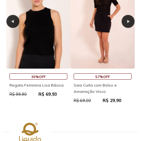
30%OFF
57%OFF
S
Regata Feminina Lisa Básica
Saia Curta com Bolso e
Amarração Visco
R$ 69,93
R
R$ 99,90
R$ 29,90
R$ 69,00