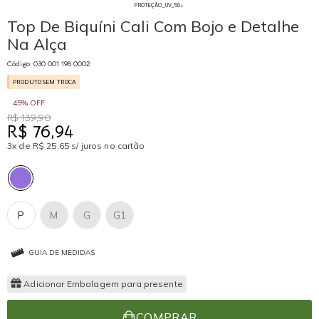
PROTEÇÃO_UV_50+
Top De Biquíni Cali Com Bojo e Detalhe
Na Alça
Código: 030 001 198 0002
PRODUTO SEM TROCA
45% OFF
R$ 139,90
R$ 76,94
3x de R$ 25,65 s/ juros no cartão
P
M
G
G1
GUIA DE MEDIDAS
Adicionar Embalagem para presente
COMPRAR