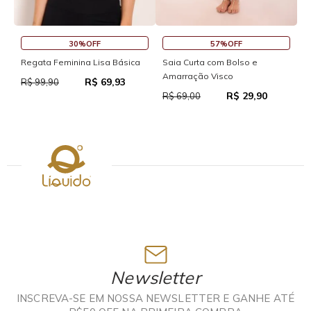
30%OFF
57%OFF
S
Regata Feminina Lisa Básica
Saia Curta com Bolso e
Amarração Visco
R$ 69,93
R
R$ 99,90
R$ 29,90
R$ 69,00
Newsletter
INSCREVA-SE EM NOSSA NEWSLETTER E GANHE ATÉ