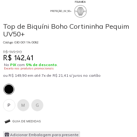
POLIAMIDA
PROTEÇÃO_UV_50+
Top de Biquíni Boho Cortininha Pequim
UV50+
Código: 030 001 174 0082
R$ 149,90
R$ 142,41
No
PIX
com
5% de desconto
.
Exceto nos produtos promocionais
ou R$ 149,90 em até 7x de R$ 21,41 s/ juros no cartão
P
M
G
GUIA DE MEDIDAS
Adicionar Embalagem para presente