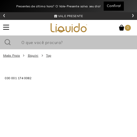
Confira!
Presentes de última hora? O Vale-Presente salva seu dia!
‹
›
VALE PRESENTE
0
Moda Praia
Biquíni
Top
Utilize o cupom
e ganhe
R$0
de desconto
em sua primeira
030 001 174 0082
compra acima de R$
!