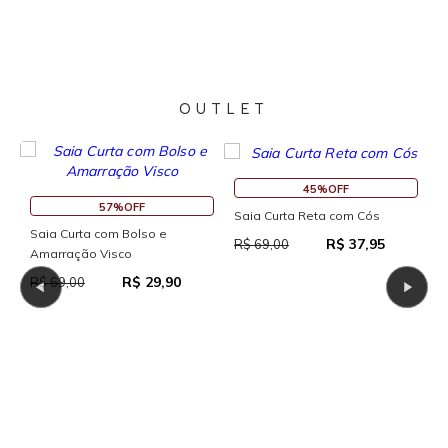
OUTLET
45%OFF
57%OFF
Saia Curta Reta com Cós
Saia Curta com Bolso e
R
R$ 37,95
R$ 69,00
Amarração Visco
R
R$ 29,90
R$ 69,00