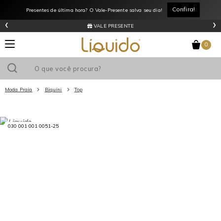
Confira!
Presentes de última hora? O Vale-Presente salva seu dia!
‹
›
VALE PRESENTE
0
Moda Praia
Biquíni
Top
Utilize o cupom
e ganhe
R$0
de desconto
em sua primeira
030 001 001 0051-25
compra acima de R$
!