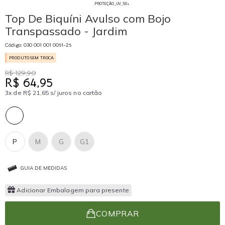
PROTEÇÃO_UV_50+
Top De Biquíni Avulso com Bojo
Transpassado - Jardim
Código: 030 001 001 0051-25
PRODUTO SEM TROCA
R$ 129,90
R$ 64,95
3x de R$ 21,65 s/ juros no cartão
P
M
G
G1
GUIA DE MEDIDAS
Adicionar Embalagem para presente
COMPRAR