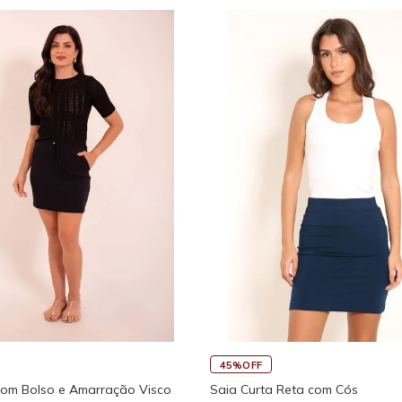
45%OFF
Regata Feminina de Alcinhas Re
Fitness New Ikat Com Abertura