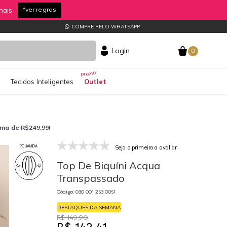
*ver regras
nais
COMPRE PELO WHATSAPP
Login
0
s
Tecidos Inteligentes
Outlet
ima de R$249,99
!
Seja o primeiro a avaliar
POLIAMIDA
030 001 253 0051
03
Top De Biquíni Acqua
Transpassado
Código: 030 001 253 0051
DESTAQUES DA SEMANA
R$ 149,90