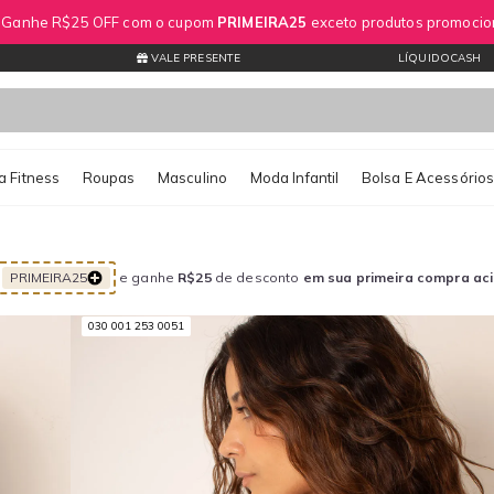
? Ganhe R$25 OFF com o cupom
PRIMEIRA25
exceto produtos promocio
VALE PRESENTE
LÍQUIDOCASH
 Fitness
Roupas
Masculino
Moda Infantil
Bolsa E Acessório
PRIMEIRA25
e ganhe
R$25
de desconto
em sua primeira compra ac
030 001 253 0051