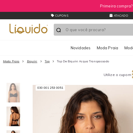
Primeira compra
CUPONS
ATACADO
Novidades
Moda Praia
Moda
Moda Praia
Biquíni
Top
Top De Biquíni Acqua Transpassado
Utilize o cupom
030 001 253 0051