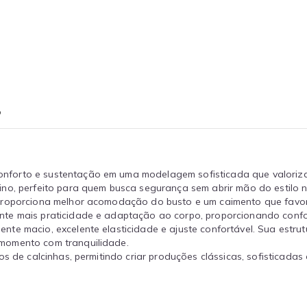
o
onforto e sustentação em uma modelagem sofisticada que valoriz
no, perfeito para quem busca segurança sem abrir mão do estilo no
roporciona melhor acomodação do busto e um caimento que favorec
nte mais praticidade e adaptação ao corpo, proporcionando confo
nte macio, excelente elasticidade e ajuste confortável. Sua est
momento com tranquilidade.
los de calcinhas, permitindo criar produções clássicas, sofistica