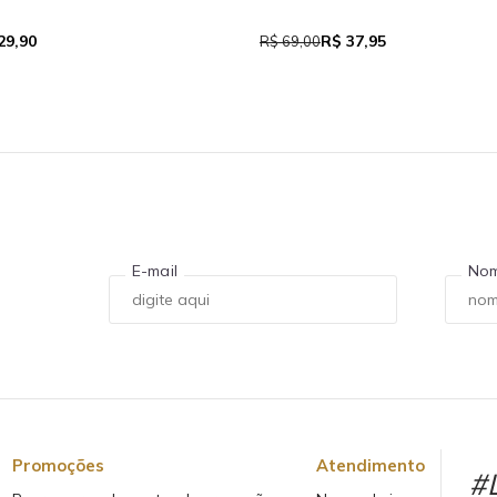
R$ 39,05
 111,93
R$ 71,00
E-mail
No
Promoções
Atendimento
#L