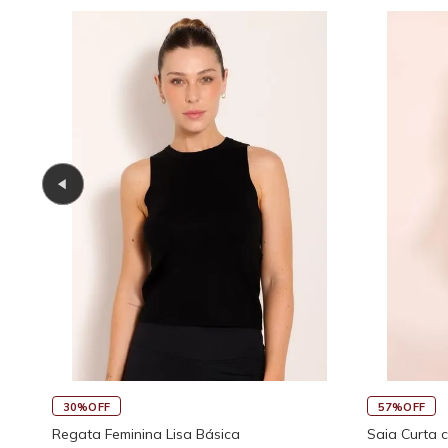
45%OFF
30%OFF
co
Saia Curta Reta com Cós
Macaquinho 