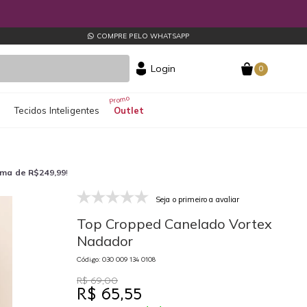
COMPRE PELO WHATSAPP
Login
0
s
Tecidos Inteligentes
Outlet
ima de R$249,99
!
Seja o primeiro a avaliar
030 009 134 0108
03
Top Cropped Canelado Vortex
Nadador
Código: 030 009 134 0108
R$ 69,00
R$ 65,55