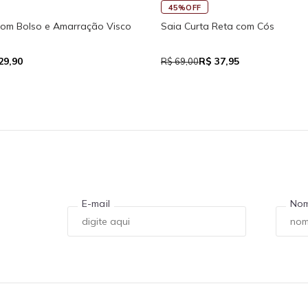
45%OFF
com Bolso e Amarração Visco
Saia Curta Reta com Cós
29,90
R$ 37,95
R$ 69,00
E-mail
No