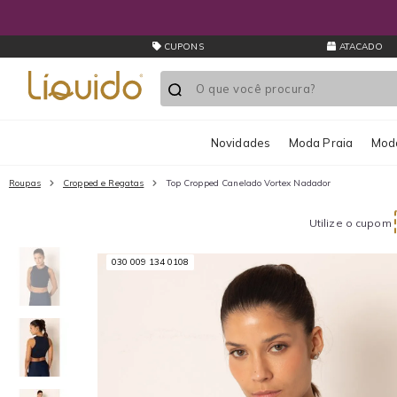
CUPONS
ATACADO
Novidades
Moda Praia
Moda
Roupas
Cropped e Regatas
Top Cropped Canelado Vortex Nadador
Utilize o cupom
030 009 134 0108