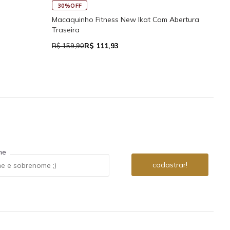
45
30%OFF
Rega
Macaquinho Fitness New Ikat Com Abertura
Traseira
R$ 111,93
R$ 7
R$ 159,90
me