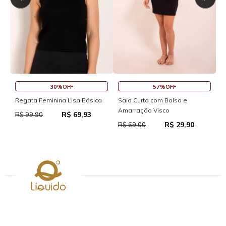
30%OFF
57%OFF
S
Regata Feminina Lisa Básica
Saia Curta com Bolso e
Amarração Visco
R$ 69,93
R
R$ 99,90
R$ 29,90
R$ 69,00