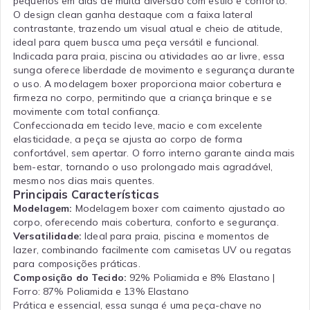
pequenos em dias de muita diversão com estilo e conforto.
O design clean ganha destaque com a faixa lateral
contrastante, trazendo um visual atual e cheio de atitude,
ideal para quem busca uma peça versátil e funcional.
Indicada para praia, piscina ou atividades ao ar livre, essa
sunga oferece liberdade de movimento e segurança durante
o uso. A modelagem boxer proporciona maior cobertura e
firmeza no corpo, permitindo que a criança brinque e se
movimente com total confiança.
Confeccionada em tecido leve, macio e com excelente
elasticidade, a peça se ajusta ao corpo de forma
confortável, sem apertar. O forro interno garante ainda mais
bem-estar, tornando o uso prolongado mais agradável,
mesmo nos dias mais quentes.
Principais Características
Modelagem:
Modelagem boxer com caimento ajustado ao
corpo, oferecendo mais cobertura, conforto e segurança.
Versatilidade:
Ideal para praia, piscina e momentos de
lazer, combinando facilmente com camisetas UV ou regatas
para composições práticas.
Composição do Tecido:
92% Poliamida e 8% Elastano |
Forro: 87% Poliamida e 13% Elastano
Prática e essencial, essa sunga é uma peça-chave no