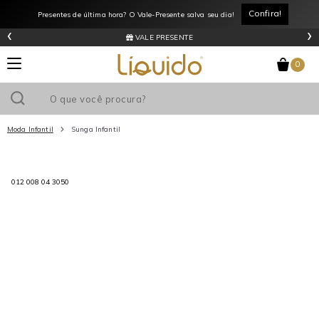
Confira!
Presentes de última hora? O Vale-Presente salva seu dia!
‹
›
VALE PRESENTE
0
Moda Infantil
Sunga Infantil
Utilize o cupom
e ganhe
R$0
de desconto
em sua primeira
012 008 04 3050
compra acima de R$
!