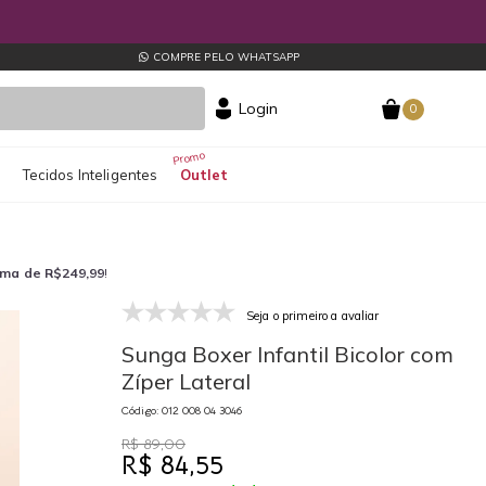
COMPRE PELO WHATSAPP
Login
0
s
Tecidos Inteligentes
Outlet
ima de R$249,99
!
Seja o primeiro a avaliar
012 008 04 3046
01
Sunga Boxer Infantil Bicolor com
Zíper Lateral
Código: 012 008 04 3046
R$ 89,00
R$ 84,55