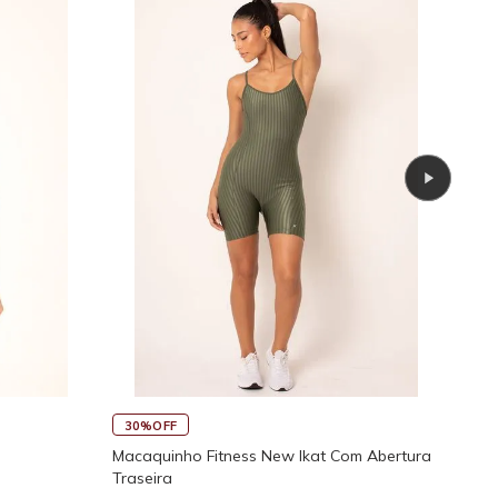
45
30%OFF
Rega
Macaquinho Fitness New Ikat Com Abertura
Traseira