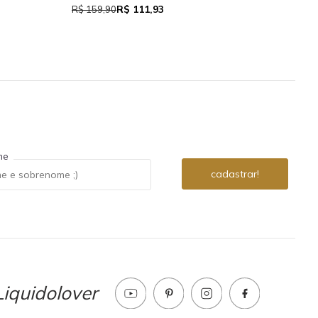
R$ 111,93
R$ 7
R$ 159,90
me
iquidolover