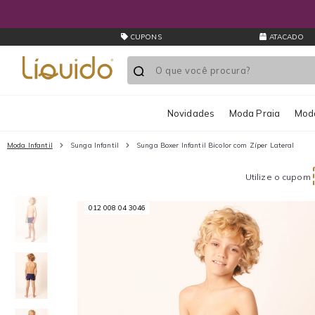
CUPONS
ATACADO
Novidades
Moda Praia
Moda
Moda Infantil
Sunga Infantil
Sunga Boxer Infantil Bicolor com Zíper Lateral
Utilize o cupom
012 008 04 3046