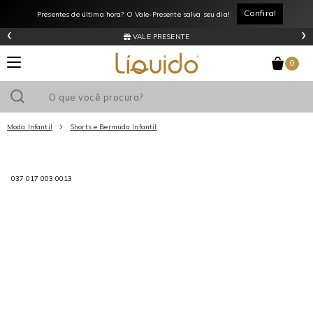
Confira!
Presentes de última hora? O Vale-Presente salva seu dia!
‹
›
VALE PRESENTE
0
Moda Infantil
Shorts e Bermuda Infantil
Utilize o cupom
e ganhe
R$0
de desconto
em sua primeira
037 017 003 0013
compra acima de R$
!