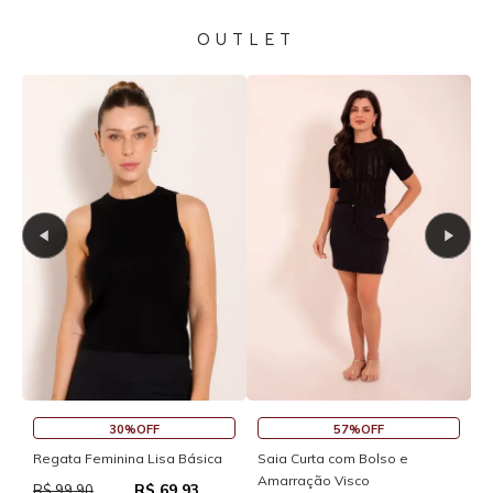
OUTLET
30%OFF
57%OFF
S
Regata Feminina Lisa Básica
Saia Curta com Bolso e
Amarração Visco
R$ 69,93
R
R$ 99,90