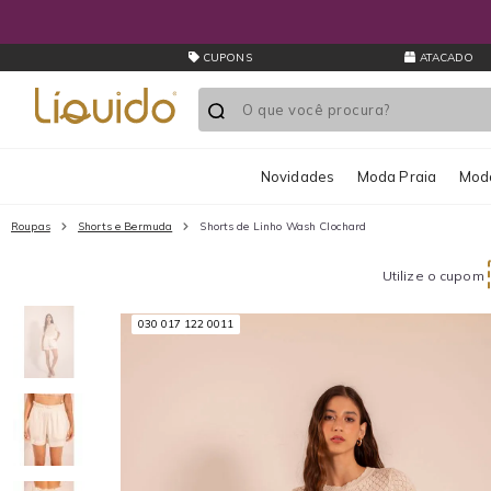
CUPONS
ATACADO
Novidades
Moda Praia
Moda
Roupas
Shorts e Bermuda
Shorts de Linho Wash Clochard
Utilize o cupom
030 017 122 0011