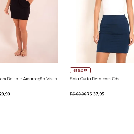
FF
30%OFF
urta Reta com Cós
Macaquinho Fitness New I
Traseira
R$ 37,95
R$ 111,93
00
R$ 159,90