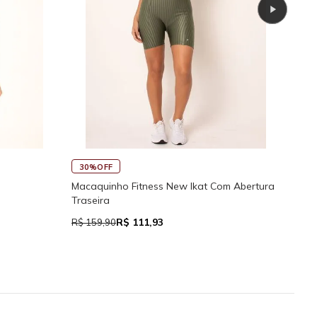
45%OFF
Regata Feminina de Alcinhas Reguláveis
kat Com Abertura
R$ 39,05
R$ 71,00