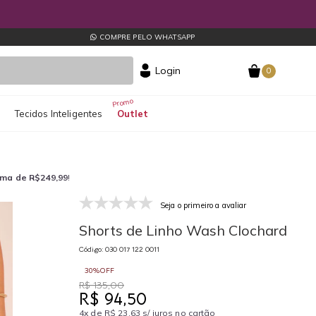
COMPRE PELO WHATSAPP
Login
0
s
Tecidos Inteligentes
Outlet
ima de R$249,99
!
Seja o primeiro a avaliar
030 017 122 0011
03
Shorts de Linho Wash Clochard
Código: 030 017 122 0011
30%OFF
R$ 135,00
R$ 94,50
4x de R$ 23,63 s/ juros no cartão