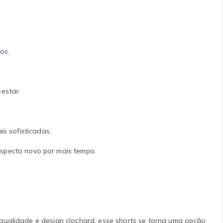
os.
estar.
s sofisticadas.
specto novo por mais tempo.
 qualidade e design clochard, esse shorts se torna uma opção