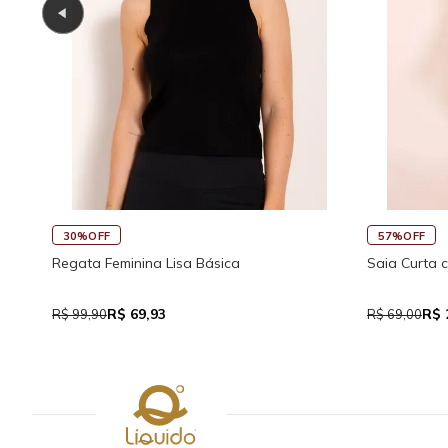
57%OFF
45%O
Saia Curta com Bolso e Amarração Visco
Saia C
R$ 29,90
R$ 69,00
R$ 69,