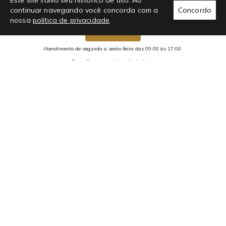
Este site salva seu histórico de uso. Ao
continuar navegando você concorda com a
Concordo
nossa
política de privacidade
.
Chama no whats!
Atendimento de segunda a sexta-feira das 09:00 às 17:00.
Consulte nossa
página de dúvidas.
2293 avaliações reais
Preços, condições de pagamento e promoções são exclusivos para
compras realizadas através do site e não se aplicam a nossa rede de
Lojas Físicas.
Copyright 2026 Liquido Store | Todos os direitos Reservados.