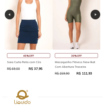
45%OFF
30%OFF
Saia Curta Reta com Cós
Macaquinho Fitness New Ikat
R
Com Abertura Traseira
R
R$ 37,95
R$ 69,00
R$ 111,93
R$ 159,90
R