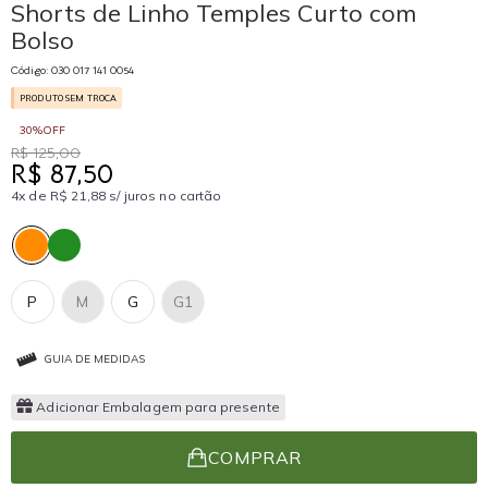
Shorts de Linho Temples Curto com
Bolso
Código: 030 017 141 0054
PRODUTO SEM TROCA
30%OFF
R$ 125,00
R$ 87,50
4x de R$ 21,88 s/ juros no cartão
P
M
G
G1
GUIA DE MEDIDAS
Adicionar Embalagem para presente
COMPRAR