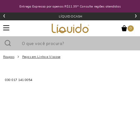
Entrega Expressa por apenas R$11,99* Consulte regiões atendidas
‹
›
LÍQUIDOCASH
0
Roupas
Peças em Linho e Viscose
Utilize o cupom
e ganhe
R$0
de desconto
em sua primeira
030 017 141 0054
compra acima de R$
!