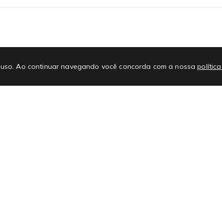
E-mail
No
 de uso. Ao continuar navegando você concorda com a nossa
polític
Promoções
Atendimento
#L
Regras e regulamentos de promoções
Nossas Lojas
Cupons
FAQ
Ajuda e Suporte
Ate
Como comprar no site
Con