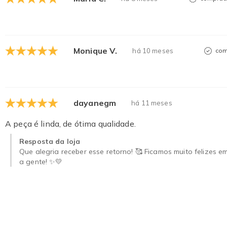
Monique V.
há 10 meses
com
dayanegm
há 11 meses
A peça é linda, de ótima qualidade.
Resposta da loja
Que alegria receber esse retorno! 🥰 Ficamos muito felizes
a gente! ✨💛