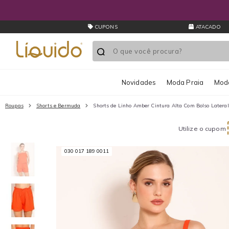
CUPONS
ATACADO
Novidades
Moda Praia
Moda
Roupas
Shorts e Bermuda
Shorts de Linho Amber Cintura Alta Com Bolso Lateral
Utilize o cupom
030 017 189 0011