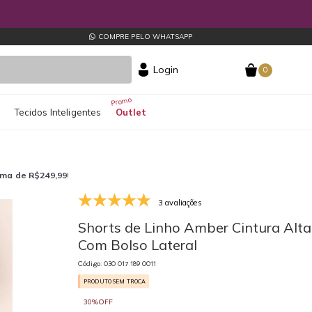
COMPRE PELO WHATSAPP
Login
0
s
Tecidos Inteligentes
Outlet
ima de R$249,99
!
3 avaliações
030 017 189 0011
03
Shorts de Linho Amber Cintura Alta
Com Bolso Lateral
Código: 030 017 189 0011
PRODUTO SEM TROCA
30%OFF