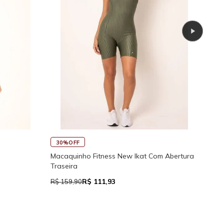
30%OFF
45
Macaquinho Fitness New Ikat Com Abertura
Rega
Traseira
R$ 111,93
R$ 159,90
R$ 7