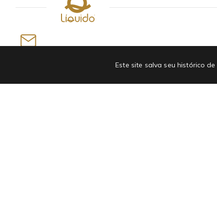
Newsletter
Este site salva seu histórico
INSCREVA-SE EM NOSSA NEWSLETTER E GANHE
ATÉ R$50 OFF NA PRIMEIRA COMPRA
Departamentos
Institucional
Bolsa e Acessórios
Quem somos
Masculino
Linha Antiviral
Moda Infantil
Cartão presente
Roupas
Seja nossa influenciadora
Regulamentos