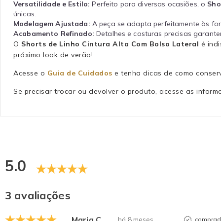
Versatilidade e Estilo:
Perfeito para diversas ocasiões, o
Sho
únicas.
Modelagem Ajustada:
A peça se adapta perfeitamente às fo
Acabamento Refinado:
Detalhes e costuras precisas garante
O
Shorts de Linho Cintura Alta Com Bolso Lateral
é ind
próximo look de verão!
Acesse o
Guia de Cuidados
e tenha dicas de como conserv
Se precisar trocar ou devolver o produto, acesse as info
5.0
3 avaliações
Maria C.
há 8 meses
comprado