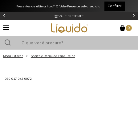
Confira!
Presentes de última hora? O Vale-Presente salva seu dia!
‹
›
VALE PRESENTE
0
Moda Fitness
Shorts e Bermuda Para Treino
Utilize o cupom
e ganhe
R$0
de desconto
em sua primeira
030 017 043 0072
compra acima de R$
!