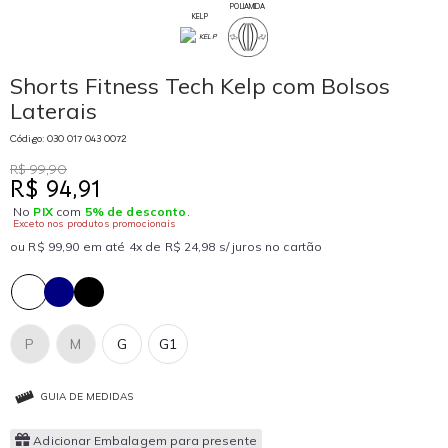
POLIAMIDA
KELP
Shorts Fitness Tech Kelp com Bolsos
Laterais
Código: 030 017 043 0072
R$ 99,90
R$ 94,91
No
PIX
com
5% de desconto
.
Exceto nos produtos promocionais
ou R$ 99,90 em até 4x de R$ 24,98 s/ juros no cartão
P
M
G
G1
GUIA DE MEDIDAS
Adicionar Embalagem para presente