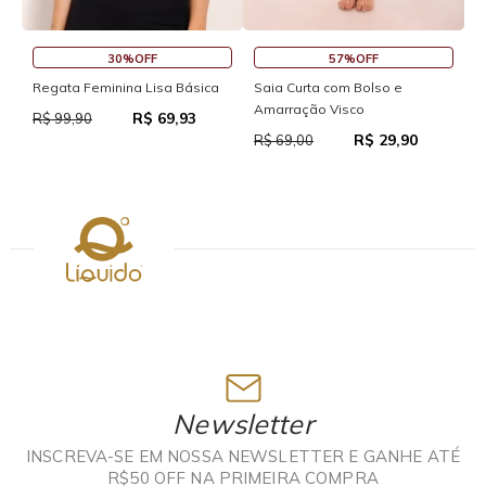
30%OFF
57%OFF
S
Regata Feminina Lisa Básica
Saia Curta com Bolso e
Amarração Visco
R$ 69,93
R
R$ 99,90
R$ 29,90
R$ 69,00
Newsletter
INSCREVA-SE EM NOSSA NEWSLETTER E GANHE ATÉ
R$50 OFF NA PRIMEIRA COMPRA