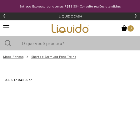
Entrega Expressa por apenas R$11,99* Consulte regiões atendidas
‹
›
LÍQUIDOCASH
0
Moda Fitness
Shorts e Bermuda Para Treino
Utilize o cupom
e ganhe
R$0
de desconto
em sua primeira
030 017 048 0057
compra acima de R$
!