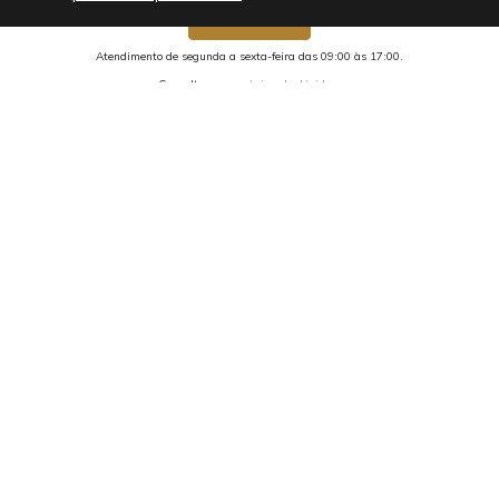
Chama no whats!
Atendimento de segunda a sexta-feira das 09:00 às 17:00.
Consulte nossa
página de dúvidas.
2293 avaliações reais
Preços, condições de pagamento e promoções são exclusivos para
compras realizadas através do site e não se aplicam a nossa rede de
Lojas Físicas.
Copyright 2026 Liquido Store | Todos os direitos Reservados.
FELICIA CONFECCOES LTDA CNPJ: 49.267.530/0001-90 |
contato@liquidostore.com.br