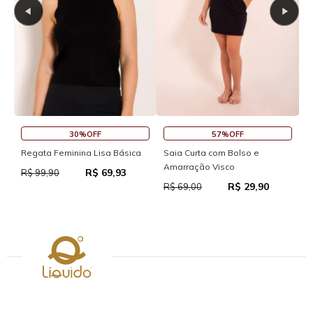
30%OFF
57%OFF
Regata Feminina Lisa Básica
Saia Curta com Bolso e
S
Amarração Visco
R$ 69,93
R$ 99,90
R
R$ 29,90
R$ 69,00