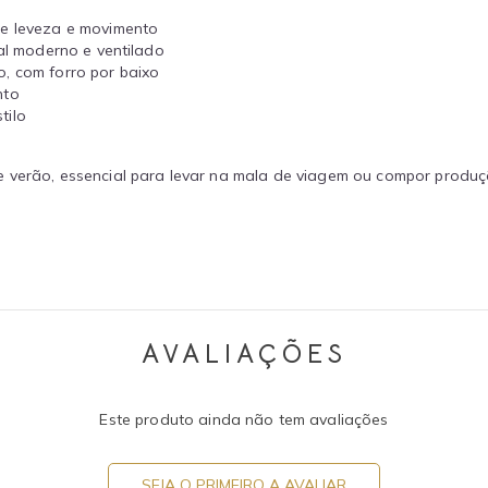
te leveza e movimento
al moderno e ventilado
, com forro por baixo
nto
tilo
e verão, essencial para levar na mala de viagem ou compor produç
AVALIAÇÕES
Este produto ainda não tem avaliações
SEJA O PRIMEIRO A AVALIAR