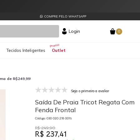
COMPRE PELO WHATSAPP
Login
0
s
Tecidos Inteligentes
Outlet
ima de R$249,99
!
Seja o primeiro a avaliar
030 020 218 0015
03
Saída De Praia Tricot Regata Com
Fenda Frontal
Código: 030 020 218 0015
R$ 249,90
R$ 237,41