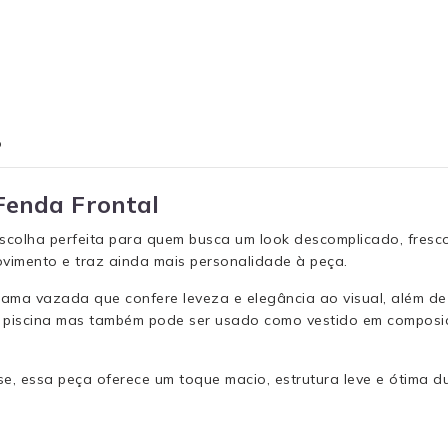
o
Fenda Frontal
scolha perfeita para quem busca um look descomplicado, fresco
ovimento e traz ainda mais personalidade à peça.
ama vazada que confere leveza e elegância ao visual, além de 
 ou piscina mas também pode ser usado como vestido em compos
se, essa peça oferece um toque macio, estrutura leve e ótima du