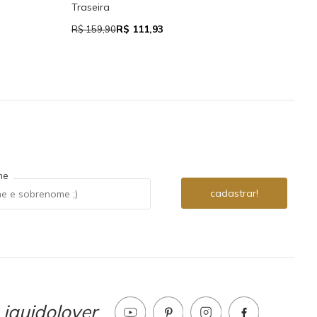
Traseira
R$ 111,93
R$ 7
R$ 159,90
me
iquidolover