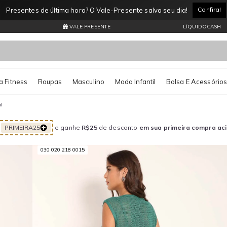
Entrega Expressa por apenas R$11,99* Consulte regiões atendidas
VALE PRESENTE
LÍQUIDOCASH
 Fitness
Roupas
Masculino
Moda Infantil
Bolsa E Acessório
l
PRIMEIRA25
e ganhe
R$25
de desconto
em sua primeira compra ac
030 020 218 0015