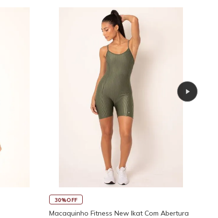
45
30%OFF
Rega
Macaquinho Fitness New Ikat Com Abertura