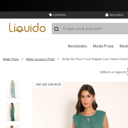
CUPONS
ATACADO
Novidades
Moda Praia
Moda
Moda Praia
Moda Casual e Praia
Saída De Praia Tricot Regata Com Fenda Fronta
Utilize o cupom
030 020 218 0015