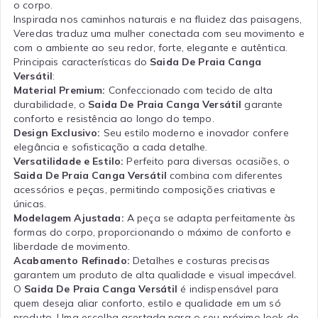
o corpo.
Inspirada nos caminhos naturais e na fluidez das paisagens,
Veredas traduz uma mulher conectada com seu movimento e
com o ambiente ao seu redor, forte, elegante e autêntica.
Principais características do
Saida De Praia Canga
Versátil
:
Material Premium:
Confeccionado com tecido de alta
durabilidade, o
Saida De Praia Canga Versátil
garante
conforto e resistência ao longo do tempo.
Design Exclusivo:
Seu estilo moderno e inovador confere
elegância e sofisticação a cada detalhe.
Versatilidade e Estilo:
Perfeito para diversas ocasiões, o
Saida De Praia Canga Versátil
combina com diferentes
acessórios e peças, permitindo composições criativas e
únicas.
Modelagem Ajustada:
A peça se adapta perfeitamente às
formas do corpo, proporcionando o máximo de conforto e
liberdade de movimento.
Acabamento Refinado:
Detalhes e costuras precisas
garantem um produto de alta qualidade e visual impecável.
O
Saida De Praia Canga Versátil
é indispensável para
quem deseja aliar conforto, estilo e qualidade em um só
produto. Uma escolha acertada para o seu próximo look de