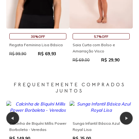
30%OFF
57%OFF
S
Regata Feminina Lisa Básica
Saia Curta com Bolso e
Amarração Visco
R$ 69,93
R
R$ 99,90
R$ 29,90
R$ 69,00
FREQUENTEMENTE COMPRADOS
JUNTOS
Camiseta Teen Proteção UV
ul
Camiseta Teen UV Verde
R$ 35,00
Musgo
R$ 35,00