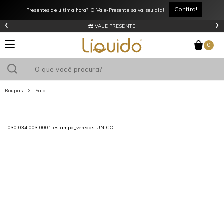
Confira!
Presentes de última hora? O Vale-Presente salva seu dia!
‹
›
VALE PRESENTE
0
Roupas
Saia
Utilize o cupom
e ganhe
R$0
de desconto
em sua primeira
030 034 003 0001-estampa_veredas-UNICO
compra acima de R$
!