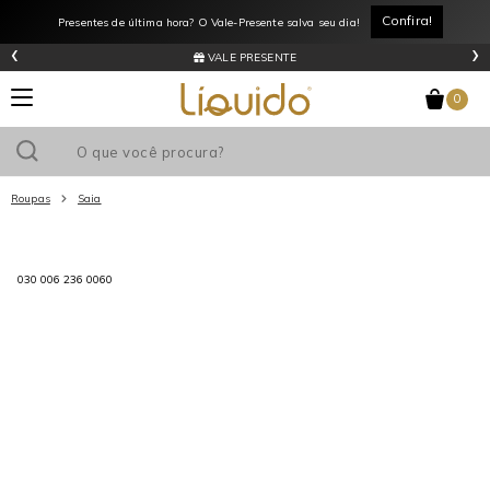
Aguarde...
Confira!
Presentes de última hora? O Vale-Presente salva seu dia!
‹
›
VALE PRESENTE
0
Roupas
Saia
Utilize o cupom
e ganhe
R$0
de desconto
em sua primeira
compra acima de R$
!
030 006 236 0060