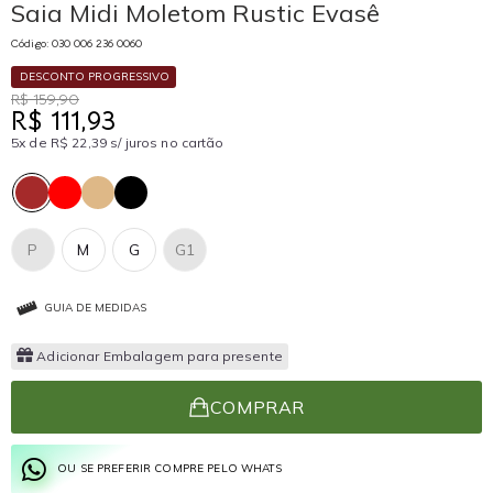
Saia Midi Moletom Rustic Evasê
Código: 030 006 236 0060
DESCONTO PROGRESSIVO
R$ 159,90
R$ 111,93
5x de R$ 22,39 s/ juros no cartão
P
M
G
G1
GUIA DE MEDIDAS
Adicionar Embalagem para presente
COMPRAR
OU SE PREFERIR COMPRE PELO WHATS