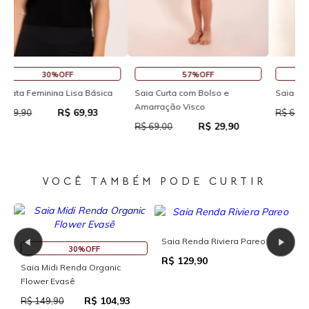
45%OFF
30%OFF
Saia Curta Reta com Cós
Macaquinho Fitness New Ikat
R
Com Abertura Traseira
R
R$ 37,95
R$ 69,00
R$ 111,93
R$ 159,90
R
VOCÊ TAMBÉM PODE CURTIR
Saia Renda Riviera Pareo
30%OFF
S
R$ 129,90
Saia Midi Renda Organic
P
Flower Evasê
R
R$ 104,93
R$ 149,90