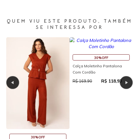
QUEM VIU ESTE PRODUTO, TAMBÉM
SE INTERESSA POR
30%OFF
ot
Calça Moletinho Pantalona
Com Cordão
R$ 118,93
R$ 169,90
30%OFF