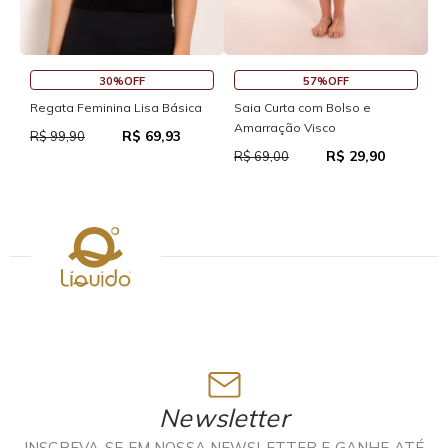
30%OFF
57%OFF
S
Regata Feminina Lisa Básica
Saia Curta com Bolso e
Amarração Visco
R$ 69,93
R
R$ 99,90
R$ 29,90
R$ 69,00
Newsletter
INSCREVA-SE EM NOSSA NEWSLETTER E GANHE ATÉ