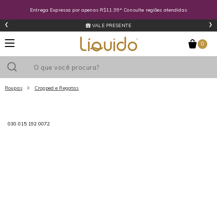
Entrega Expressa por apenas R$11,99* Consulte regiões atendidas
‹
›
LÍQUIDOCASH
0
Roupas
Cropped e Regatas
Utilize o cupom
e ganhe
R$0
de desconto
em sua primeira
030 015 192 0072
compra acima de R$
!