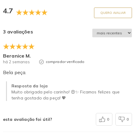
4.7
QUERO AVALIAR
3 avaliações
Beranice M.
há 2 semanas
comprador verificado
Bela peça.
Resposta da loja
Muito obrigada pelo carinho! 😍✨ Ficamos felizes que
tenha gostado da peça! 💖
esta avaliação foi útil?
0
0