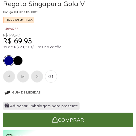
Regata Singapura Gola V
Código: 030 015 192 0072
PRODUTO SEM TROCA
30%OFF
R$ 99,90
R$ 69,93
3x de R$ 23,31 s/ juros no cartão
P
M
G
G1
GUIA DE MEDIDAS
Adicionar Embalagem para presente
COMPRAR