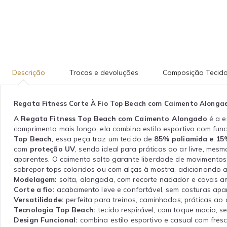
Descrição
Trocas e devoluções
Composição Tecid
Regata Fitness Corte À Fio Top Beach com Caimento Alonga
A
Regata Fitness Top Beach com Caimento Alongado
é a e
comprimento mais longo, ela combina estilo esportivo com fun
Top Beach
, essa peça traz um tecido de
85% poliamida e 15
com
proteção UV
, sendo ideal para práticas ao ar livre, me
aparentes. O caimento solto garante liberdade de movimentos
sobrepor tops coloridos ou com alças à mostra, adicionando at
Modelagem:
solta, alongada, com recorte nadador e cavas a
Corte a fio:
acabamento leve e confortável, sem costuras apa
Versatilidade:
perfeita para treinos, caminhadas, práticas ao a
Tecnologia Top Beach:
tecido respirável, com toque macio, s
Design Funcional:
combina estilo esportivo e casual com fresc