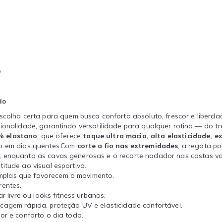
o
do
scolha certa para quem busca conforto absoluto, frescor e libe
cionalidade, garantindo versatilidade para qualquer rotina — do t
% elastano
, que oferece
toque ultra macio, alta elasticidade, e
smo em dias quentes.Com
corte a fio nas extremidades
, a regata p
, enquanto as cavas generosas e o recorte nadador nas costas val
itude ao visual esportivo.
mplas que favorecem o movimento.
rentes.
r livre ou looks fitness urbanos.
ecagem rápida, proteção UV e elasticidade confortável.
or e conforto o dia todo.