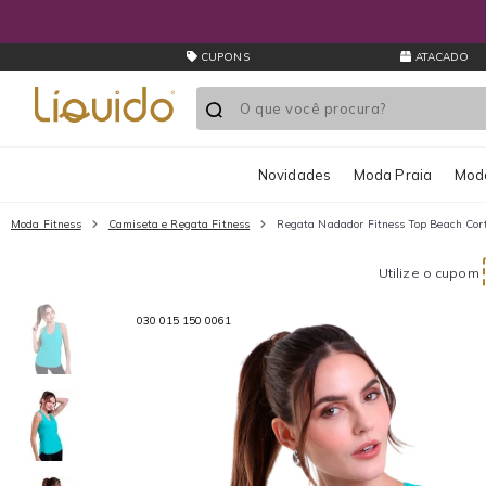
P
CUPONS
ATACADO
Novidades
Moda Praia
Moda
Moda Fitness
Camiseta e Regata Fitness
Regata Nadador Fitness Top Beach Cort
Utilize o cupom
030 015 150 0061