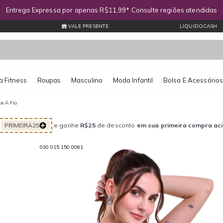
rimeira compra? Ganhe R$25 OFF com o cupom
PRIMEIRA25
exceto pr
VALE PRESENTE
LÍQUIDOCASH
 Fitness
Roupas
Masculino
Moda Infantil
Bolsa E Acessório
e À Fio
PRIMEIRA25
e ganhe
R$25
de desconto
em sua primeira compra ac
030 015 150 0061