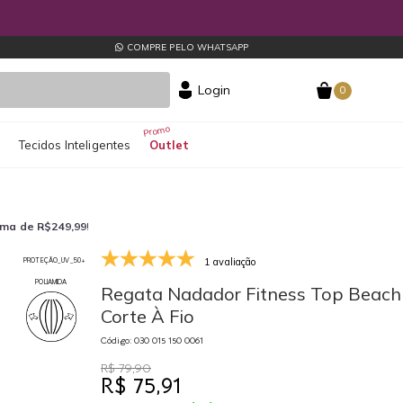
*ver regras
odutos promocionais
COMPRE PELO WHATSAPP
Login
0
s
Tecidos Inteligentes
Outlet
ima de R$249,99
!
1 avaliação
PROTEÇÃO_UV_50+
030 015 150 0061
POLIAMIDA
Regata Nadador Fitness Top Beach
Corte À Fio
Código: 030 015 150 0061
R$ 79,90
R$ 75,91