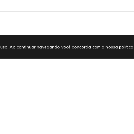
E-mail
No
 de uso. Ao continuar navegando você concorda com a nossa
polític
Promoções
Atendimento
#L
Regras e regulamentos de promoções
Nossas Lojas
Cupons
FAQ
Ajuda e Suporte
Ate
Como comprar no site