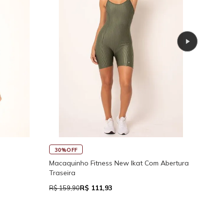
30%OFF
45
Macaquinho Fitness New Ikat Com Abertura
Rega
Traseira
R$ 111,93
R$ 159,90
R$ 7