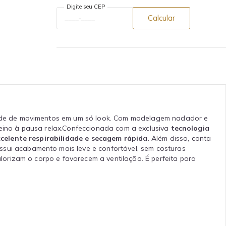
Digite seu CEP
Calcular
rdade de movimentos em um só look. Com modelagem nadador e
reino à pausa relax.Confeccionada com a exclusiva
tecnologia
xcelente respirabilidade e secagem rápida
. Além disso, conta
ossui acabamento mais leve e confortável, sem costuras
orizam o corpo e favorecem a ventilação. É perfeita para