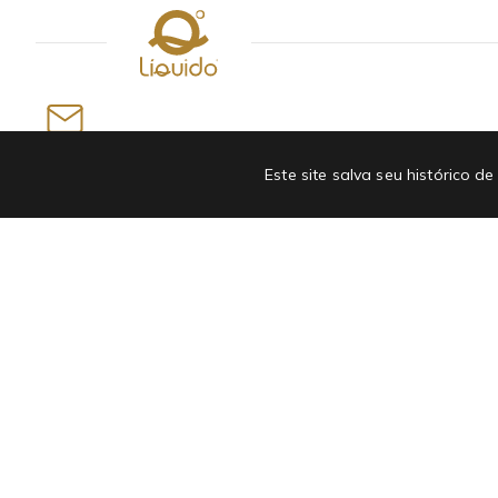
Newsletter
Este site salva seu histórico
INSCREVA-SE EM NOSSA NEWSLETTER E GANHE
ATÉ R$50 OFF NA PRIMEIRA COMPRA
Departamentos
Institucional
Bolsa e Acessórios
Quem somos
Masculino
Linha Antiviral
Moda Infantil
Cartão presente
Roupas
Seja nossa influenciadora