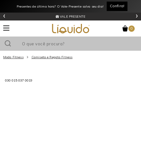
Confira!
Presentes de última hora? O Vale-Presente salva seu dia!
‹
›
VALE PRESENTE
0
Moda Fitness
Camiseta e Regata Fitness
Utilize o cupom
e ganhe
R$0
de desconto
em sua primeira
030 015 037 0019
compra acima de R$
!