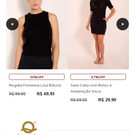
30%OFF
57%OFF
S
Regata Feminina Lisa Básica
Saia Curta com Bolso e
Amarração Visco
R$ 69,93
R
R$ 99,90
R$ 29,90
R$ 69,00