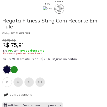
POLIAMIDA
STING
Regata Fitness Sting Com Recorte Em
Tule
Código: 030 015 037 0019
R$ 79,90
R$ 75,91
No
PIX
com
5% de desconto
.
Exceto nos produtos promocionais
ou R$ 79,90 em até 3x de R$ 26,63 s/ juros no cartão
P
M
G
G1
GUIA DE MEDIDAS
Adicionar Embalagem para presente