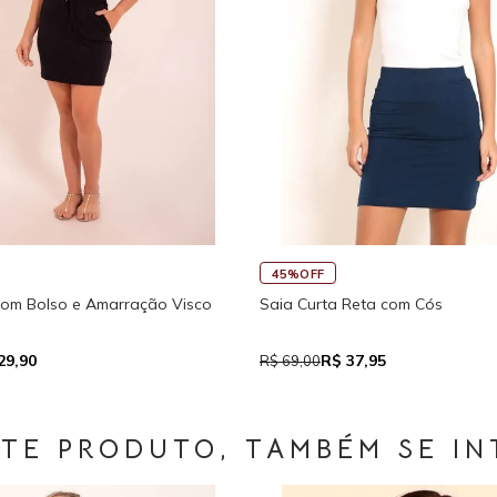
45%OFF
30%OFF
Regata Feminina de
Macaquinho Fitness New Ikat Com Abertura
Traseira
R$ 39,05
R$ 111,93
R$ 71,00
R$ 159,90
STE PRODUTO, TAMBÉM SE IN