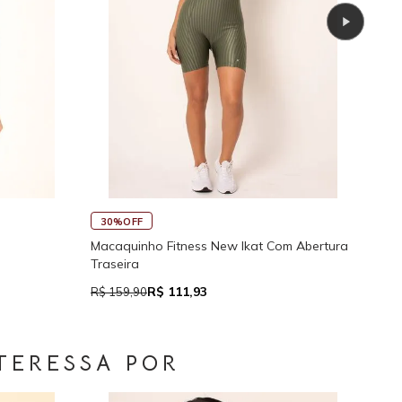
45%OFF
 Alcinhas Reguláveis
Calcinha de Biquíni Cali Cortininha Com
Regulador
R$ 76,94
R$ 139,90
TERESSA POR