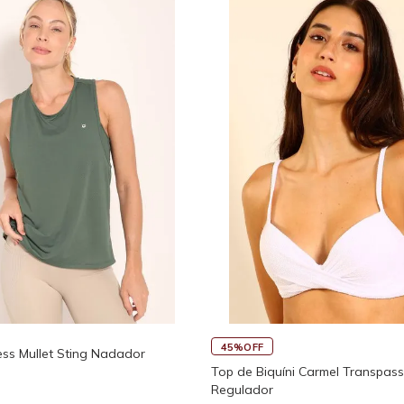
Top de Biquíni Lycra Transpassado
Calça Leg
 Com
R$ 139,90
R$ 159,90