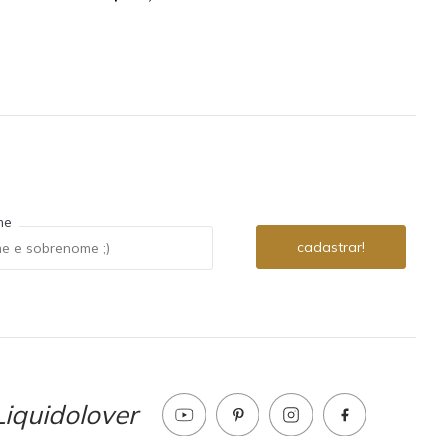
me
iquidolover