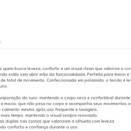
o
a quem busca leveza, conforto e um visual clean que valoriza o c
indo estilo sem abrir mão da funcionalidade. Perfeita para treino 
ade total de movimento. Confeccionada em poliamida, o tecido é le
uso.
evaporação do suor, mantendo o corpo seco e confortável durante 
 e macio, que não pesa no corpo e acompanha seus movimentos co
 caimento mesmo após uso frequente e lavagens.
r mais tempo, mantendo o visual sempre renovado.
as duplas nas costas que valorizam a silhueta com leveza.
do conforto e confiança durante o uso.