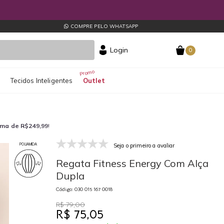
COMPRE PELO WHATSAPP
Login
0
s
Tecidos Inteligentes
Outlet
ima de R$249,99
!
Seja o primeiro a avaliar
POLIAMIDA
030 015 167 0018
03
Regata Fitness Energy Com Alça
Dupla
Código: 030 015 167 0018
R$ 79,00
R$ 75,05