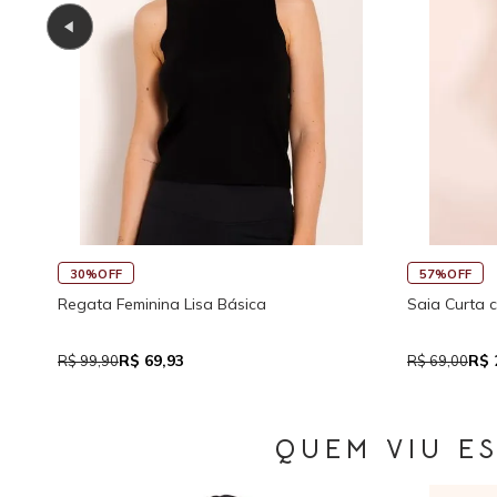
45%OFF
marração Visco
Saia Curta Reta com Cós
R$ 37,95
R$ 69,00
QUEM VIU E