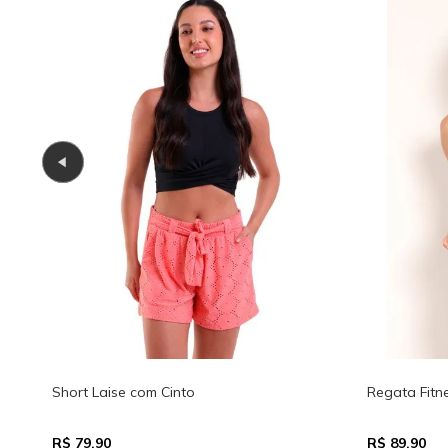
45%OFF
ullet Sting Nadador
Top de Biquíni Carmel Transpassado
Regulador