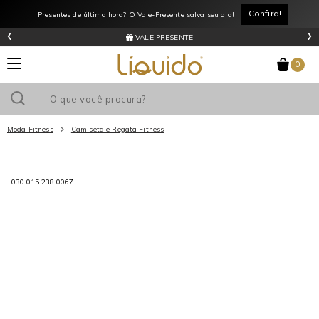
Confira!
Presentes de última hora? O Vale-Presente salva seu dia!
‹
›
VALE PRESENTE
0
Moda Fitness
Camiseta e Regata Fitness
Utilize o cupom
e ganhe
R$0
de desconto
em sua primeira
030 015 238 0067
compra acima de R$
!