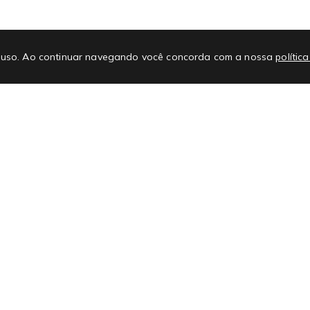
E-mail
No
 de uso. Ao continuar navegando você concorda com a nossa
polític
Promoções
Atendimento
#L
Regras e regulamentos de promoções
Nossas Lojas
Cupons
FAQ
Ajuda e Suporte
Ate
Como comprar no site
Con
Vale Crédito
Guia de cuidados