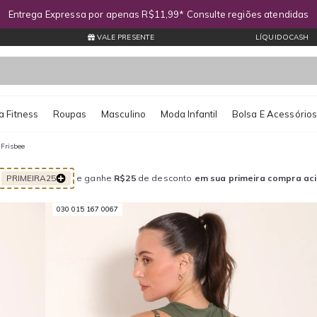
Entrega Expressa por apenas R$11,99* Consulte regiões atendidas
VALE PRESENTE
LÍQUIDOCASH
 Fitness
Roupas
Masculino
Moda Infantil
Bolsa E Acessório
Frisbee
PRIMEIRA25
e ganhe
R$25
de desconto
em sua primeira compra ac
030 015 167 0067