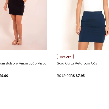
30%OFF
45%OFF
Macaquinho Fitness New Ikat Com Abertura
Regata Feminina
Traseira
R$ 111,93
R$ 39,0
R$ 159,90
R$ 71,00