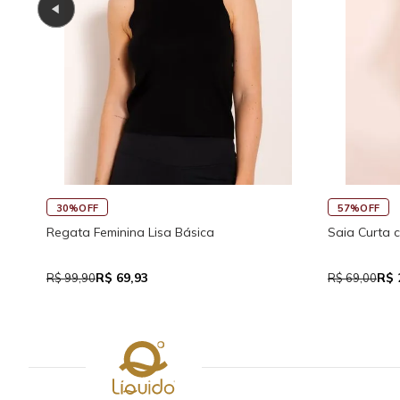
45%OFF
 Amarração Visco
Saia Curta Reta com Cós
R$ 37,95
R$ 69,00