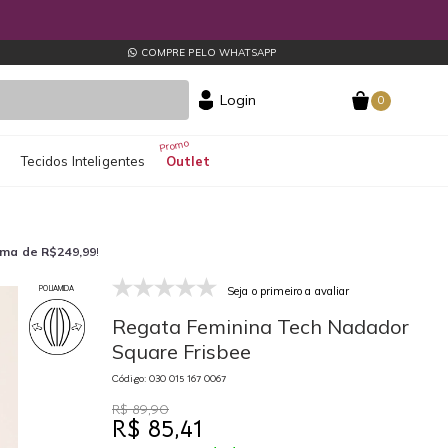
COMPRE PELO WHATSAPP
Login
0
s
Tecidos Inteligentes
Outlet
ima de R$249,99
!
Seja o primeiro a avaliar
POLIAMIDA
030 015 167 0067
03
Regata Feminina Tech Nadador
Square Frisbee
Código: 030 015 167 0067
R$ 89,90
R$ 85,41