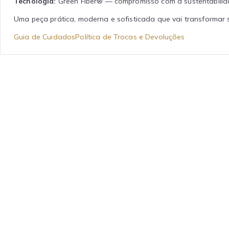
Tecnologia:
Green Fiber® — compromisso com a sustentabilid
Uma peça prática, moderna e sofisticada que vai transformar s
Guia de Cuidados
Política de Trocas e Devoluções