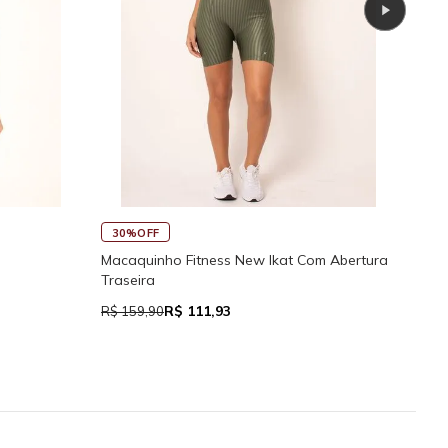
45%OFF
 de Alcinhas Reguláveis
Calcinha de Biquíni Cali Cortininha 
Regulador
5
R$ 76,94
R$ 139,90