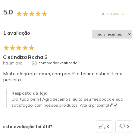
5.0
QUERO AVALIAR
1 avaliação
Cleândiza Rocha S
há um ano
comprador verificado
Muito elegante, amei, comprei P, o tecido estica, ficou
perfeita.
Resposta da loja
Olá tudo bem ! Agradecemos muito seu feedback e sua
satisfação com nossos produtos. Até a próxima!💕💕
esta avaliação foi útil?
0
0