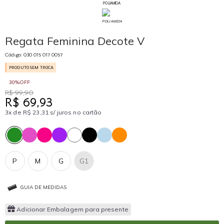
POLIAMIDA
Regata Feminina Decote V
Código: 030 015 017 0057
PRODUTO SEM TROCA
30%OFF
R$ 99,90
R$ 69,93
3x de R$ 23,31 s/ juros no cartão
P
M
G
G1
GUIA DE MEDIDAS
Adicionar Embalagem para presente