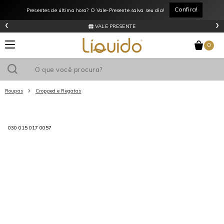
Confira!
Presentes de última hora? O Vale-Presente salva seu dia!
‹
›
VALE PRESENTE
0
Roupas
Cropped e Regatas
Utilize o cupom
e ganhe
R$0
de desconto
em sua primeira
030 015 017 0057
compra acima de R$
!