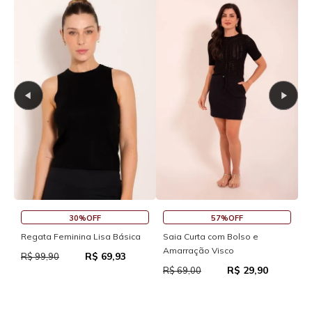
30%OFF
57%OFF
S
Regata Feminina Lisa Básica
Saia Curta com Bolso e
Amarração Visco
R$ 69,93
R
R$ 99,90
R$ 29,90
R$ 69,00