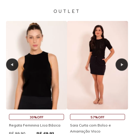
OUTLET
30%OFF
57%OFF
S
Regata Feminina Lisa Básica
Saia Curta com Bolso e
Amarração Visco
R$ 69,93
R
R$ 99,90