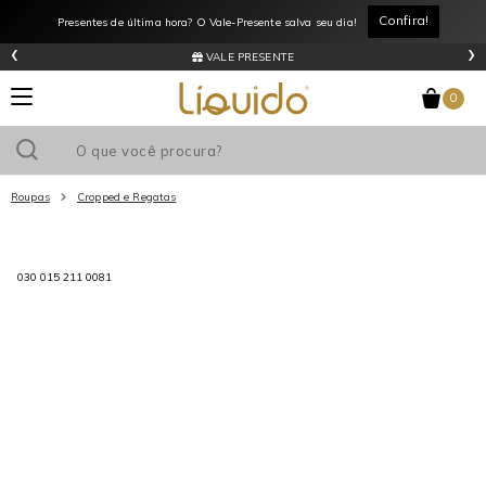
Confira!
Presentes de última hora? O Vale-Presente salva seu dia!
‹
›
VALE PRESENTE
0
Roupas
Cropped e Regatas
Utilize o cupom
e ganhe
R$0
de desconto
em sua primeira
030 015 211 0081
compra acima de R$
!