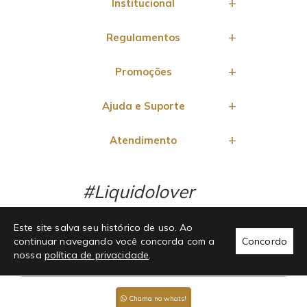
Institucional
Regulamentos
Promoções
Ajuda e Suporte
Atendimento
#Liquidolover
Este site salva seu histórico de uso. Ao
continuar navegando você concorda com a
Concordo
nossa
política de privacidade
.
Chama no whats!