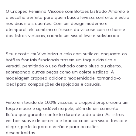
O Cropped Feminino Viscose com Botões Listrado Amarelo é
a escolha perfeita para quem busca leveza, conforto e estilo
nos dias mais quentes. Com um design moderno e
atemporal, ele combina o frescor da viscose com o charme
das listras verticais, criando um visual leve e sofisticado.
Seu decote em V valoriza o colo com sutileza, enquanto os
botões frontais funcionais trazem um toque clássico e
versátil, permitindo o uso fechado como blusa ou aberto,
sobrepondo outras peças como um colete estiloso. A
modelagem cropped adiciona modernidade, tornando-o
ideal para composições despojadas e casuais.
Feito em tecido de 100% viscose, o cropped proporciona um
toque macio e agradável na pele, além de um caimento
fluído que garante conforto durante todo o dia. As listras
em tom suave de amarelo e branco criam um visual fresco e
alegre, perfeito para o verão e para ocasiões
descontraídas.