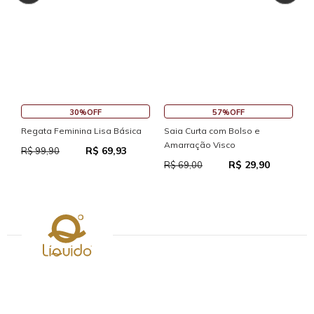
30%OFF
57%OFF
Regata Feminina Lisa Básica
Saia Curta com Bolso e
S
Amarração Visco
R$ 69,93
R$ 99,90
R
R$ 29,90
R$ 69,00