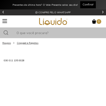
Confira!
Presentes de última hora? O Vale-Presente salva seu dia!
‹
›
COMPRE PELO WHATSAPP
0
Roupas
Cropped e Regatas
Utilize o cupom
e ganhe
R$0
de desconto
em sua primeira
compra acima de R$
!
030 011 135 0028