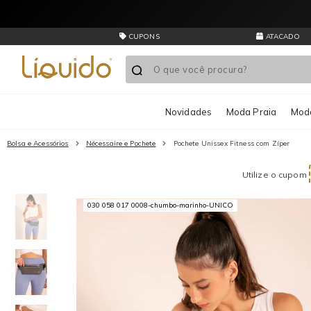
CUPONS
ATACADO
Novidades
Moda Praia
Moda
Bolsa e Acessórios
Nécessaire e Pochete
Pochete Unissex Fitness com Zíper
Utilize o cupom
030 058 017 0008-chumbo-marinho-UNICO