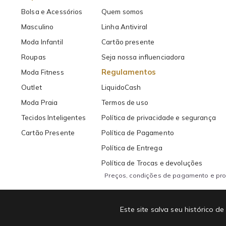
Bolsa e Acessórios
Quem somos
Masculino
Linha Antiviral
Moda Infantil
Cartão presente
Roupas
Seja nossa influenciadora
Regulamentos
Moda Fitness
Outlet
LiquidoCash
Moda Praia
Termos de uso
Tecidos Inteligentes
Política de privacidade e segurança
Cartão Presente
Política de Pagamento
Política de Entrega
Política de Trocas e devoluções
Preços, condições de pagamento e prom
Copyright 2026 Liquido Store | Todos os direitos Reservados. FELICIA CON
Este site salva seu histórico
49.267.530/0001-90 | contato@liquidostore.com.br
Endereço: Rua Silva Teles, 1465 - São Paulo, SP| CEP: 03026-000