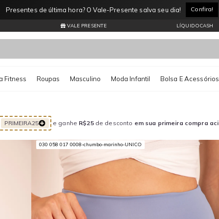
Confira!
Presentes de última hora? O Vale-Presente salva seu dia!
VALE PRESENTE
LÍQUIDOCASH
 Fitness
Roupas
Masculino
Moda Infantil
Bolsa E Acessório
PRIMEIRA25
e ganhe
R$25
de desconto
em sua primeira compra ac
030 058 017 0008-chumbo-marinho-UNICO