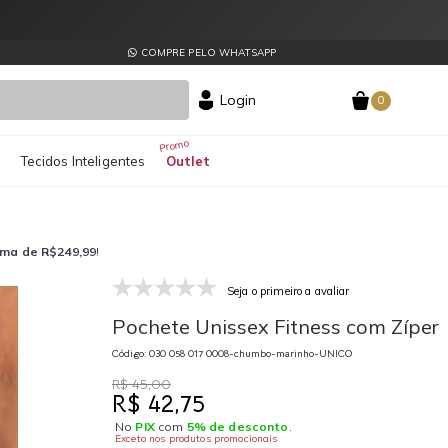
COMPRE PELO WHATSAPP
Login
0
s
Tecidos Inteligentes
Outlet
ima de R$249,99
!
Seja o primeiro a avaliar
030 058 017 0008-chumbo-marinho-UNICO
03
Pochete Unissex Fitness com Zíper
Código: 030 058 017 0008-chumbo-marinho-UNICO
R$ 45,00
R$ 42,75
No
PIX
com
5% de desconto
.
Exceto nos produtos promocionais