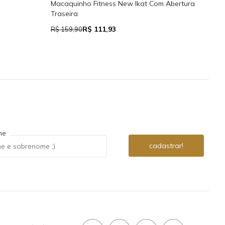
Rega
Macaquinho Fitness New Ikat Com Abertura
Traseira
R$ 111,93
R$ 7
R$ 159,90
me