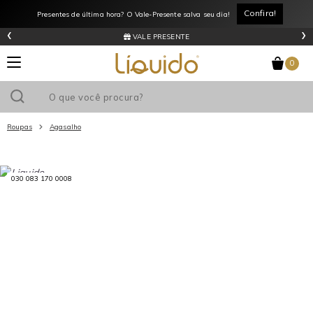
Confira!
Presentes de última hora? O Vale-Presente salva seu dia!
‹
›
VALE PRESENTE
0
Roupas
Agasalho
Utilize o cupom
e ganhe
R$0
de desconto
em sua primeira
compra acima de R$
!
030 083 170 0008