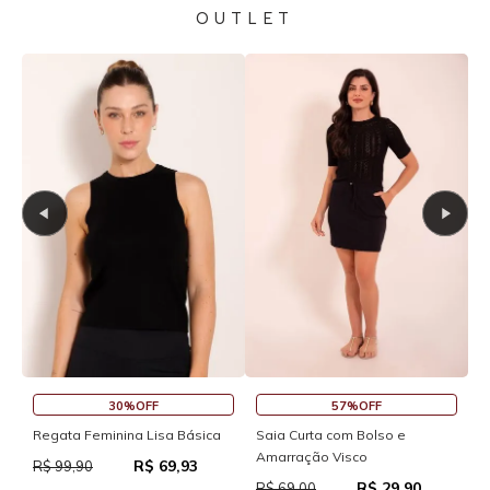
OUTLET
30%OFF
57%OFF
S
Regata Feminina Lisa Básica
Saia Curta com Bolso e
Amarração Visco
R$ 69,93
R
R$ 99,90
R$ 29,90
R$ 69,00