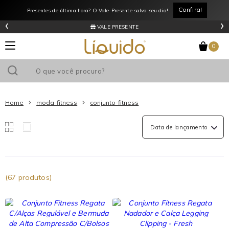
Liquido
Confira!
Presentes de última hora? O Vale-Presente salva seu dia!
Store
‹
›
Moda
VALE PRESENTE
Fitness
Conjunto
0
Fitness
Home
moda-fitness
conjunto-fitness
(67 produtos)