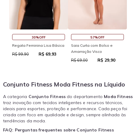
4
30%OFF
57%OFF
Saia Curta R
ata Feminina Lisa Básica
Saia Curta com Bolso e
Amarração Visco
R$ 69,93
R$ 69,00
 99,90
R$ 29,90
R$ 69,00
Conjunto Fitness Moda Fitness na Líquido
A categoria
Conjunto Fitness
do departamento
Moda Fitness
traz inovação com tecidos inteligentes e recursos técnicos,
ideais para esportes, proteção e performance. Cada peça foi
criada com foco em qualidade e design, sempre alinhada às
tendências da moda.
FAQ: Perguntas frequentes sobre Conjunto Fitness