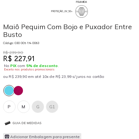
POLIAMIDA
PROTEÇÃO_UV_50+
Maiô Pequim Com Bojo e Puxador Entre
Busto
Código: 030 005 174 0063
R$ 239,90
R$ 227,91
No
PIX
com
5% de desconto
.
Exceto nos produtos promocionais
ou R$ 239,90 em até 10x de R$ 23,99 s/ juros no cartão
P
M
G
G1
GUIA DE MEDIDAS
Adicionar Embalagem para presente