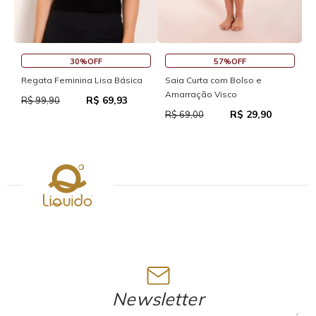
30%OFF
57%OFF
S
Regata Feminina Lisa Básica
Saia Curta com Bolso e
Amarração Visco
R$ 69,93
R
R$ 99,90
R$ 29,90
R$ 69,00
Newsletter