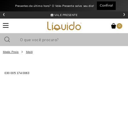
Confira!
Presentes de última hora? O Vale-Presente salva seu dia!
‹
›
VALE PRESENTE
0
Moda Praia
Maiô
Utilize o cupom
e ganhe
R$0
de desconto
em sua primeira
030 005 174 0063
compra acima de R$
!