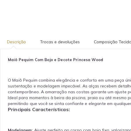
Descrição
Trocas e devoluções
Composição Tecid
Maiô Pequim Com Bojo e Decote Princesa Wood
O Maiô Pequim combina elegância e conforto em uma peça única
sustentação e modelagem impecável. As alças recebem detalhe
contemporâneo. A amarração nas costas garante um ajuste pe
Ideal para momentos à beira da piscina, praia ou até mesmo p
permitindo que você se sinta confiante e elegante em qualque
Principais Características:
Modelagem:
Ajuste perfeito ao corpo com bojo fixo, valoriza