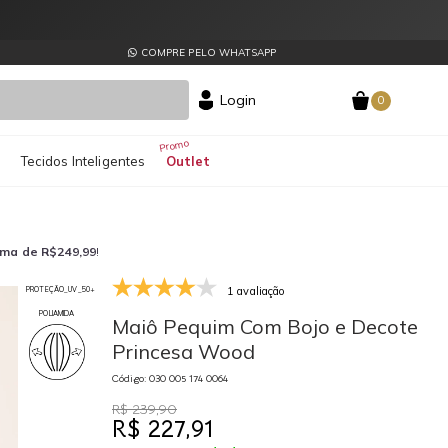
COMPRE PELO WHATSAPP
Login
0
s
Tecidos Inteligentes
Outlet
ima de R$249,99
!
1 avaliação
PROTEÇÃO_UV_50+
030 005 174 0064
03
POLIAMIDA
Maiô Pequim Com Bojo e Decote
Princesa Wood
Código: 030 005 174 0064
R$ 239,90
R$ 227,91