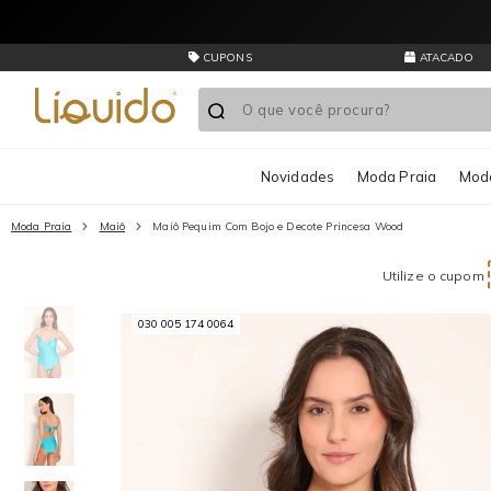
CUPONS
ATACADO
Novidades
Moda Praia
Moda
Moda Praia
Maiô
Maiô Pequim Com Bojo e Decote Princesa Wood
Utilize o cupom
030 005 174 0064