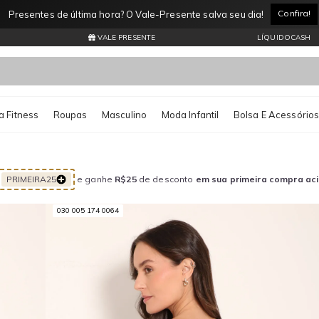
Entrega Expressa por apenas R$11,99* Consulte regiões atendidas
VALE PRESENTE
LÍQUIDOCASH
 Fitness
Roupas
Masculino
Moda Infantil
Bolsa E Acessório
PRIMEIRA25
e ganhe
R$25
de desconto
em sua primeira compra ac
030 005 174 0064