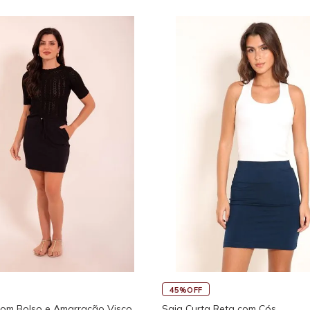
45%OFF
com Bolso e Amarração Visco
Saia Curta Reta com Cós