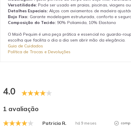
Versatilidade:
Pode ser usado em praias, piscinas, viagens o
Detalhes Especiais:
Alças com aviamentos de madeira ajustáv
Bojo Fixo:
Garante modelagem estruturada, conforto e segura
Composição do Tecido:
90% Poliamida, 10% Elastano
O Maiô Pequim é uma peça prática e essencial no guarda-roup
escolha que facilita o dia a dia sem abrir mão da elegância.
Guia de Cuidados
Política de Trocas e Devoluções
4.0
1 avaliação
Patricia R.
há 9 meses
compr