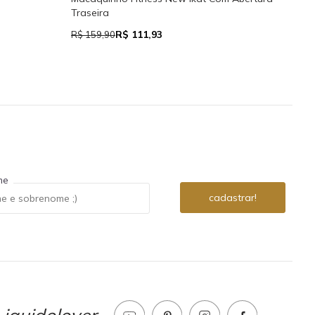
Traseira
R$ 111,93
R$ 7
R$ 159,90
me