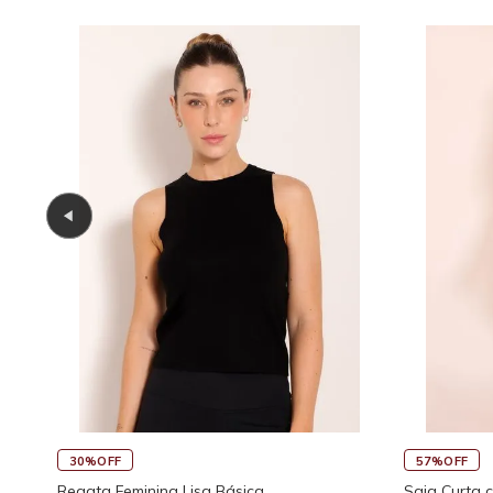
30%OFF
57%OFF
Regata Feminina Lisa Básica
Saia Curta 