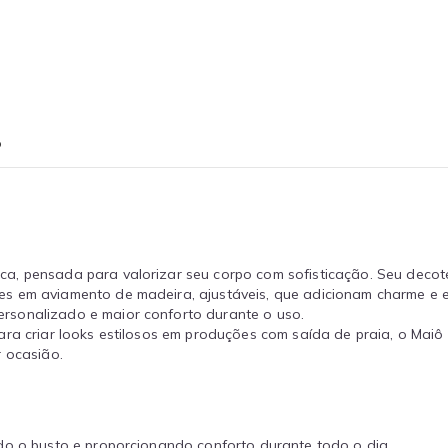
o
, pensada para valorizar seu corpo com sofisticação. Seu decote 
s em aviamento de madeira, ajustáveis, que adicionam charme e e
rsonalizado e maior conforto durante o uso.
ara criar looks estilosos em produções com saída de praia, o Maiô
r ocasião.
ndo o busto e proporcionando conforto durante todo o dia.