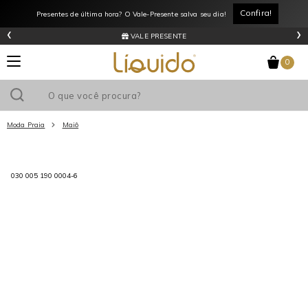
Confira!
Presentes de última hora? O Vale-Presente salva seu dia!
‹
›
VALE PRESENTE
0
Moda Praia
Maiô
Utilize o cupom
e ganhe
R$0
de desconto
em sua primeira
030 005 190 0004-6
compra acima de R$
!