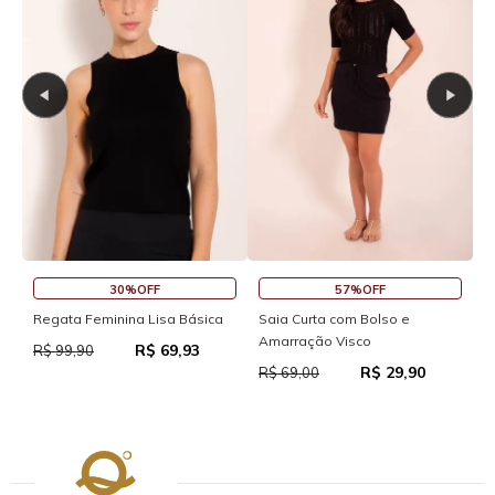
30%OFF
57%OFF
S
Regata Feminina Lisa Básica
Saia Curta com Bolso e
Amarração Visco
R$ 69,93
R
R$ 99,90
R$ 29,90
R$ 69,00