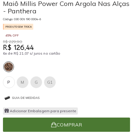
Maiô Millis Power Com Argola Nas Alças
- Panthera
Código: 030 005 190 0004-6
PRODUTO SEM TROCA
45% OFF
R$ 229,90
R$ 126,44
6x de R$ 21,07 s/ juros no cartão
P
M
G
G1
GUIA DE MEDIDAS
Adicionar Embalagem para presente
COMPRAR