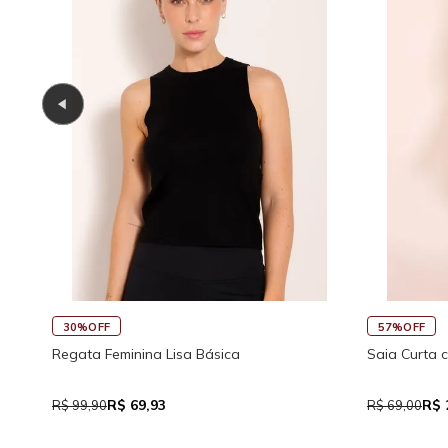
45%OFF
30%OF
 Visco
Saia Curta Reta com Cós
Macaqui
Traseir
R$ 37,95
R$ 69,00
R$ 159,