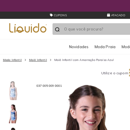
CUPONS
ATACADO
Novidades
Moda Praia
Moda
Moda Infantil
Maiô Infantil
Maiô Infantil com Amarração Paraíso Azul
Utilize o cupom
037 005 009 0001