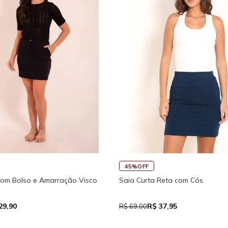
45%OFF
F
Regata Feminina de Alcinha
nho Fitness New Ikat Com Abertura
a
R$ 39,05
R$ 111,93
R$ 71,00
90