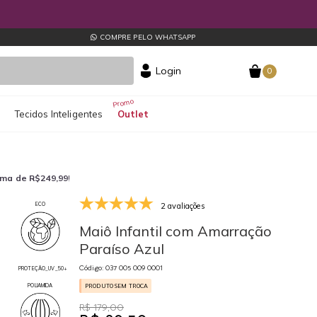
COMPRE PELO WHATSAPP
Login
0
s
Tecidos Inteligentes
Outlet
ima de R$249,99
!
2 avaliações
ECO
037 005 009 0001
Maiô Infantil com Amarração
Paraíso Azul
Código: 037 005 009 0001
PROTEÇÃO_UV_50+
POLIAMIDA
PRODUTO SEM TROCA
R$ 179,00