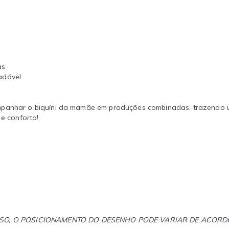
as
adável
mpanhar o biquíni da mamãe em produções combinadas, trazendo u
 e conforto!
ISSO, O POSICIONAMENTO DO DESENHO PODE VARIAR DE ACOR