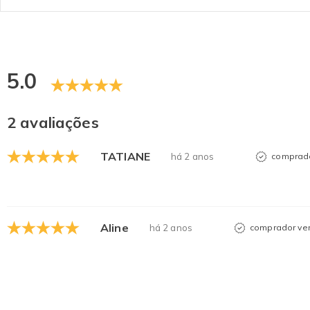
5.0
2 avaliações
TATIANE
há 2 anos
comprado
Aline
há 2 anos
comprador ver