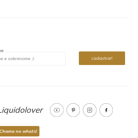
me
iquidolover
Chama no whats!