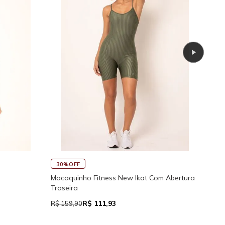
45%OFF
s Reguláveis
Calcinha de Biquíni Cali Cortininha Com
Regulador
R$ 76,94
R$ 139,90