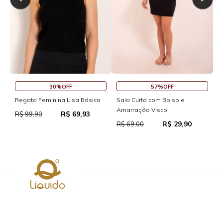
30%OFF
57%OFF
S
Regata Feminina Lisa Básica
Saia Curta com Bolso e
Amarração Visco
R$ 69,93
R
R$ 99,90
R$ 29,90
R$ 69,00