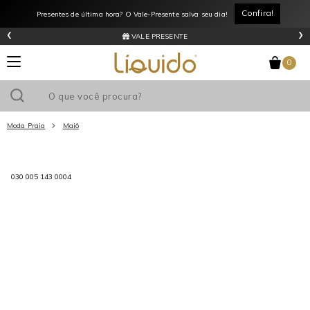
Confira!
Presentes de última hora? O Vale-Presente salva seu dia!
‹
›
VALE PRESENTE
0
Moda Praia
Maiô
Utilize o cupom
e ganhe
R$0
de desconto
em sua primeira
compra acima de R$
!
030 005 143 0004