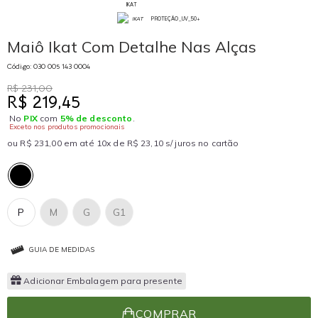
IKAT
PROTEÇÃO_UV_50+
Maiô Ikat Com Detalhe Nas Alças
Código: 030 005 143 0004
R$ 231,00
R$ 219,45
No
PIX
com
5% de desconto
.
Exceto nos produtos promocionais
ou R$ 231,00 em até 10x de R$ 23,10 s/ juros no cartão
P
M
G
G1
GUIA DE MEDIDAS
Adicionar Embalagem para presente
COMPRAR