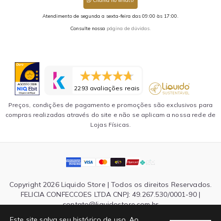
Chama no whats!
Atendimento de segunda a sexta-feira das 09:00 às 17:00.
Consulte nossa
página de dúvidas.
2293 avaliações reais
Preços, condições de pagamento e promoções são exclusivos para
compras realizadas através do site e não se aplicam a nossa rede de
Lojas Físicas.
Copyright 2026 Liquido Store | Todos os direitos Reservados.
FELICIA CONFECCOES LTDA CNPJ: 49.267.530/0001-90 |
contato@liquidostore.com.br
Endereço: Rua Silva Teles, 1465 - São Paulo, SP| CEP: 03026-
Este site salva seu histórico de uso. Ao