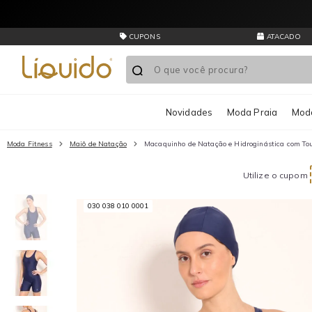
CUPONS
ATACADO
Novidades
Moda Praia
Moda
Moda Fitness
Maiô de Natação
Macaquinho de Natação e Hidroginástica com To
Utilize o cupom
030 038 010 0001