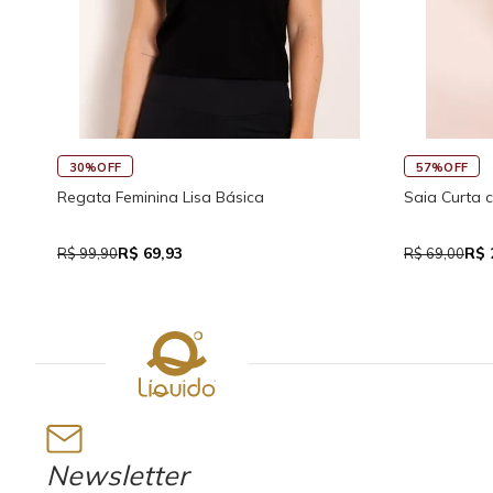
45%OFF
30%OFF
co
Saia Curta Reta com Cós
Macaquinho
Traseira
R$ 37,95
R
R$ 69,00
R$ 159,90
Newsletter