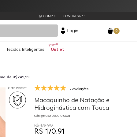
COMPRE PELO WHATSAPP
Login
0
s
Tecidos Inteligentes
Outlet
ima de R$249,99
!
2 avaliações
CLORO_PROTECT
030 038 010 0001
03
Macaquinho de Natação e
Hidroginástica com Touca
Código: 030 038 010 0001
R$ 179,90
R$ 170,91