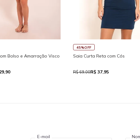
45%OFF
Regata Feminina de Alcinhas Re
 Fitness New Ikat Com Abertura
R$ 39,05
$ 111,93
R$ 71,00
E-mail
No