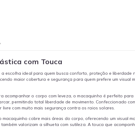
o
ástica com Touca
 a escolha ideal para quem busca conforto, proteção e liberdade n
recendo maior cobertura e segurança para quem prefere um visual m
acompanhar o corpo com leveza, o macaquinho é perfeito para au
arcar, permitindo total liberdade de movimento. Confeccionado c
ar livre com muito mais segurança contra os raios solares.
 o macaquinho cobre mais áreas do corpo, oferecendo um visual ma
também valorizam a silhueta com sutileza. A touca que acompanha