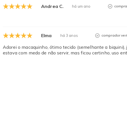
Andrea C.
há um ano
comprad
Elma
há 3 anos
comprador veri
Adorei o macaquinho, ótimo tecido (semelhante a biquini)
estava com medo de não servir, mas ficou certinho, uso en