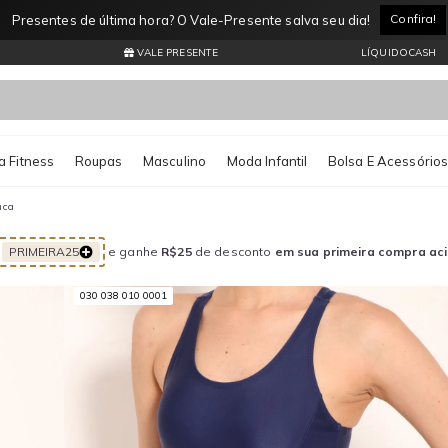
Confira!
Presentes de última hora? O Vale-Presente salva seu dia!
VALE PRESENTE
LÍQUIDOCASH
 Fitness
Roupas
Masculino
Moda Infantil
Bolsa E Acessório
uca
PRIMEIRA25
e ganhe
R$25
de desconto
em sua primeira compra ac
030 038 010 0001