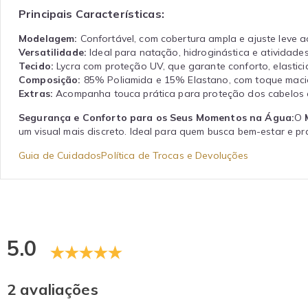
Principais Características:
Modelagem:
Confortável, com cobertura ampla e ajuste leve a
Versatilidade:
Ideal para natação, hidroginástica e atividades
Tecido:
Lycra com proteção UV, que garante conforto, elastici
Composição:
85% Poliamida e 15% Elastano, com toque macio,
Extras:
Acompanha touca prática para proteção dos cabelos 
Segurança e Conforto para os Seus Momentos na Água:
O
um visual mais discreto. Ideal para quem busca bem-estar e p
Guia de Cuidados
Política de Trocas e Devoluções
5.0
2 avaliações