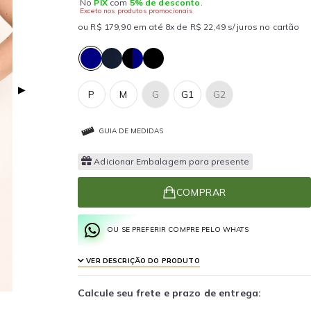
No
PIX
com
5% de desconto
.
Exceto nos produtos promocionais
ou R$ 179,90 em até 8x de R$ 22,49 s/ juros no cartão
▶
P
M
G
G1
G2
GUIA DE MEDIDAS
Adicionar Embalagem para presente
COMPRAR
OU SE PREFERIR COMPRE PELO WHATS
VER DESCRIÇÃO DO PRODUTO
Calcule seu frete e prazo de entrega: