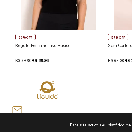
30%OFF
57%OFF
Regata Feminina Lisa Básica
Saia Curta 
R$ 69,93
R$ 
R$ 99,90
R$ 69,00
Newsletter
Este site salva seu histórico
INSCREVA-SE EM NOSSA NEWSLETTER E GANHE