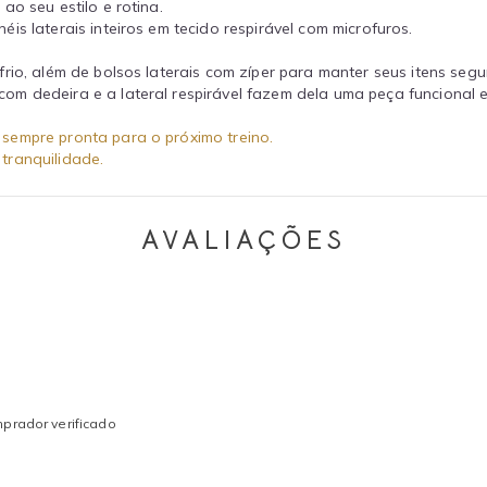
ao seu estilo e rotina.
éis laterais inteiros em tecido respirável com microfuros.
rio, além de bolsos laterais com zíper para manter seus itens seg
m dedeira e a lateral respirável fazem dela uma peça funcional e 
sempre pronta para o próximo treino.
tranquilidade.
AVALIAÇÕES
prador verificado