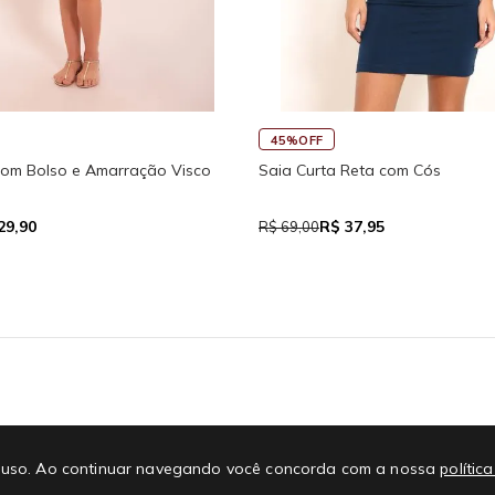
45%OFF
com Bolso e Amarração Visco
Saia Curta Reta com Cós
29,90
R$ 37,95
R$ 69,00
E-mail
No
 de uso. Ao continuar navegando você concorda com a nossa
polític