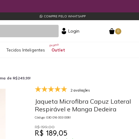
COMPRE PELO WHATSAPP
Login
0
s
Tecidos Inteligentes
Outlet
ima de R$249,99
!
2 avaliações
030 016 003 0081
03
Jaqueta Microfibra Capuz Lateral
Respirável e Manga Dedeira
Código: 030 016 003 0081
R$ 199,00
R$ 189,05