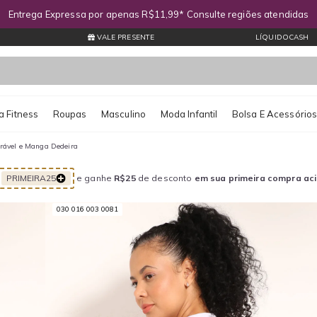
Entrega Expressa por apenas R$11,99* Consulte regiões atendidas
VALE PRESENTE
LÍQUIDOCASH
 Fitness
Roupas
Masculino
Moda Infantil
Bolsa E Acessório
irável e Manga Dedeira
PRIMEIRA25
e ganhe
R$25
de desconto
em sua primeira compra ac
030 016 003 0081