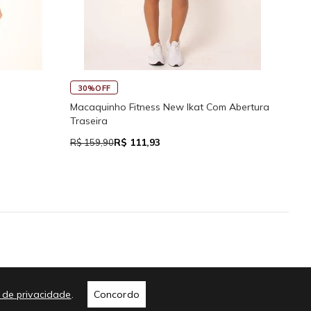
30%OFF
45
Macaquinho Fitness New Ikat Com Abertura
Rega
Traseira
R$ 111,93
R$ 159,90
R$ 7
me
a de privacidade
.
Concordo