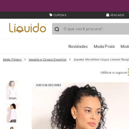
CUPONS
ATACADO
Novidades
Moda Praia
Moda
Moda Fitness
Jaqueta e Casaco Esportivo
Jaqueta Microfibra Capuz Lateral Resp
Utilize o cupom
030 016 003 0081