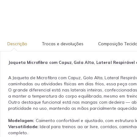
Descrição
Trocas e devoluções
Composição Tecid
Jaqueta Microfibra com Capuz, Gola Alta, Lateral Respiráve
A Jaqueta de Microfibra com Capuz, Gola Alta, Lateral Respiráv
caminhadas ou atividades físicas em dias frios, essa peça comb
O grande diferencial está nas laterais inteiras, confeccionada
a manter a temperatura do corpo equilibrada, mesmo em treino
Outro destaque funcional está nas mangas com dedeira — abe
praticidade no uso, mantendo as mãos parcialmente aquecida
Modelagem:
Caimento confortável e ajustado, com estrutura 
Versatilidade:
Ideal para treinos ao ar livre, corridas, camin
completo.