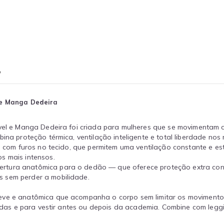
o
l e Manga Dedeira
el e Manga Dedeira foi criada para mulheres que se movimentam com 
ina proteção térmica, ventilação inteligente e total liberdade nos
s com furos no tecido, que permitem uma ventilação constante e est
s mais intensos.
rtura anatômica para o dedão — que oferece proteção extra cont
s sem perder a mobilidade.
leve e anatômica que acompanha o corpo sem limitar os movimento
hadas e para vestir antes ou depois da academia. Combine com leggi