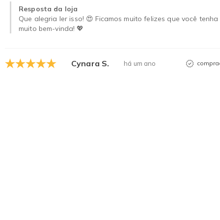
Resposta da loja
Que alegria ler isso! 😍 Ficamos muito felizes que você ten
muito bem-vinda! 💖
Cynara S.
há um ano
comprad