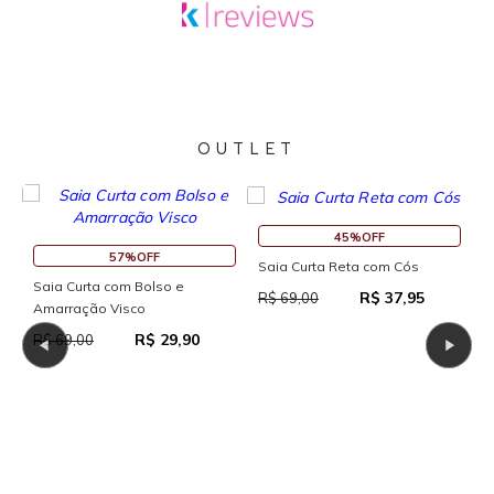
OUTLET
45%OFF
57%OFF
Saia Curta Reta com Cós
Saia Curta com Bolso e
R
R$ 37,95
R$ 69,00
Amarração Visco
R
R$ 29,90
R$ 69,00