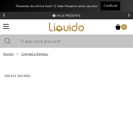
Confira!
Presentes de última hora? O Vale-Presente salva seu dia!
‹
›
VALE PRESENTE
0
Roupas
Cropped e Regatas
Utilize o cupom
e ganhe
R$0
de desconto
em sua primeira
030 011 233 0051
compra acima de R$
!