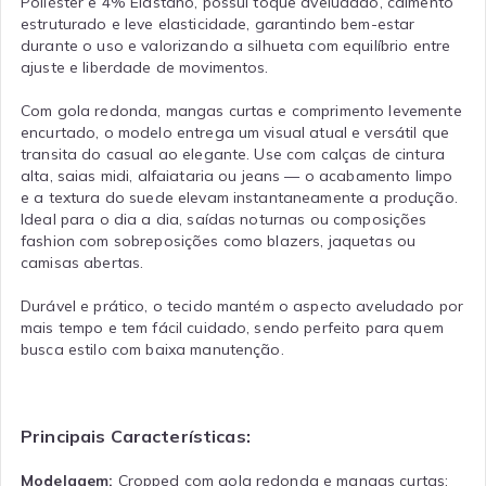
Poliéster e 4% Elastano, possui toque aveludado, caimento
estruturado e leve elasticidade, garantindo bem-estar
durante o uso e valorizando a silhueta com equilíbrio entre
ajuste e liberdade de movimentos.
Com gola redonda, mangas curtas e comprimento levemente
encurtado, o modelo entrega um visual atual e versátil que
transita do casual ao elegante. Use com calças de cintura
alta, saias midi, alfaiataria ou jeans — o acabamento limpo
e a textura do suede elevam instantaneamente a produção.
Ideal para o dia a dia, saídas noturnas ou composições
fashion com sobreposições como blazers, jaquetas ou
camisas abertas.
Durável e prático, o tecido mantém o aspecto aveludado por
mais tempo e tem fácil cuidado, sendo perfeito para quem
busca estilo com baixa manutenção.
Principais Características:
Modelagem:
Cropped com gola redonda e mangas curtas;