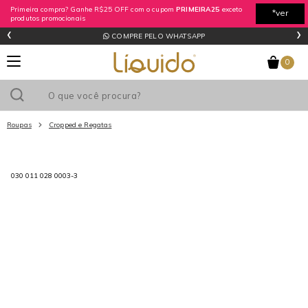
Primeira compra? Ganhe R$25 OFF com o cupom
PRIMEIRA25
exceto
*ver
produtos promocionais
‹
›
regras
COMPRE PELO WHATSAPP
0
Roupas
Cropped e Regatas
Utilize o cupom
e ganhe
R$0
de desconto
em sua primeira
030 011 028 0003-3
compra acima de R$
!