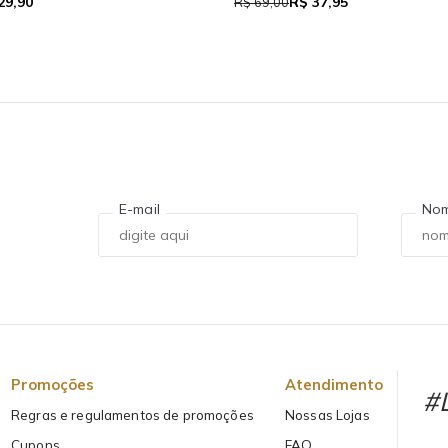
R$ 39,05
 111,93
R$ 71,00
E-mail
No
Promoções
Atendimento
#L
Regras e regulamentos de promoções
Nossas Lojas
Cupons
FAQ