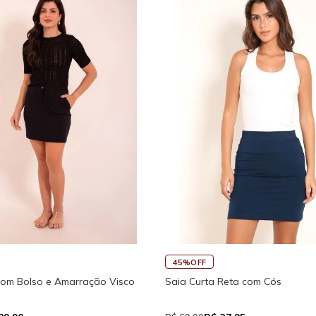
45%OFF
Regata Feminina de Alcinhas Re
Fitness New Ikat Com Abertura