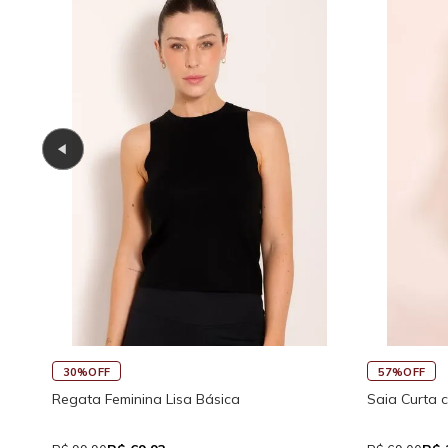
45%OFF
30%OFF
co
Saia Curta Reta com Cós
Macaquinho 
Traseira