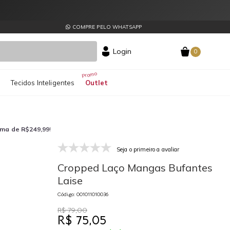
COMPRE PELO WHATSAPP
Login
0
s
Tecidos Inteligentes
Outlet
ima de R$249,99
!
Seja o primeiro a avaliar
001011010036
00
Cropped Laço Mangas Bufantes
Laise
Código: 001011010036
R$ 79,00
R$ 75,05