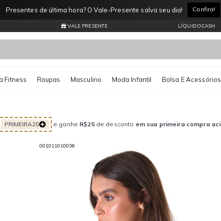
Entrega Expressa por apenas R$11,99* Consulte regiões atendidas
VALE PRESENTE
LÍQUIDOCASH
 Fitness
Roupas
Masculino
Moda Infantil
Bolsa E Acessório
PRIMEIRA25
e ganhe
R$25
de desconto
em sua primeira compra ac
001011010036