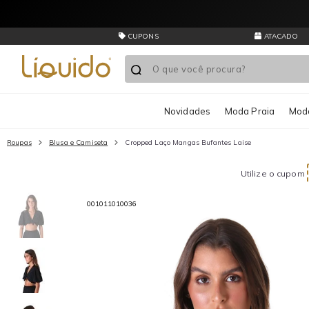
CUPONS
ATACADO
Novidades
Moda Praia
Moda
Roupas
Blusa e Camiseta
Cropped Laço Mangas Bufantes Laise
Utilize o cupom
001011010036