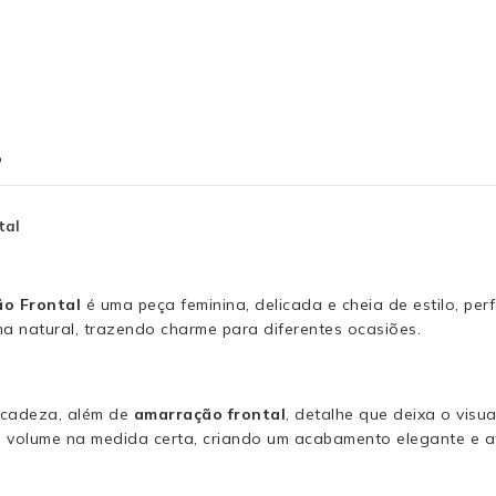
o
tal
o Frontal
é uma peça feminina, delicada e cheia de estilo, pe
ma natural, trazendo charme para diferentes ocasiões.
licadeza, além de
amarração frontal
, detalhe que deixa o visu
 volume na medida certa, criando um acabamento elegante e at