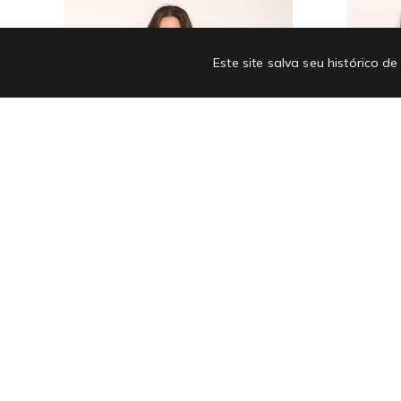
Este site salva seu histórico
30%OFF
Cropped 
Blusinha Flame De Linho Com Decote V
R$ 59,00
R$ 83,30
R$ 119,00