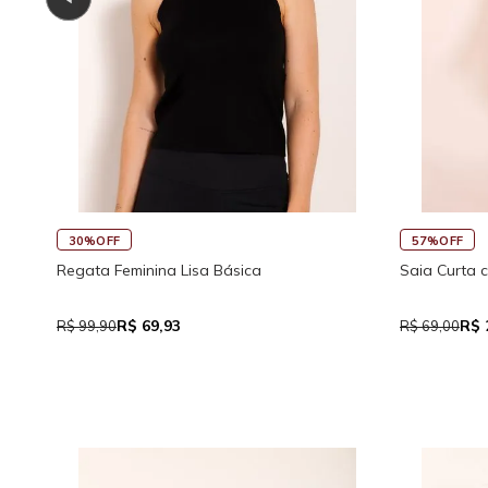
57%OFF
a Básica
Saia Curta com Bolso e Amarração Visc
R$ 29,90
R$ 69,00