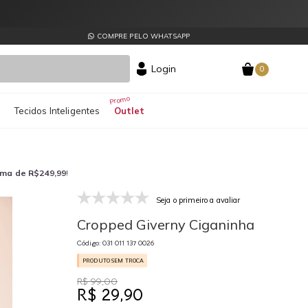
COMPRE PELO WHATSAPP
Login
0
s
Tecidos Inteligentes
Outlet
ima de R$249,99
!
Seja o primeiro a avaliar
031 011 137 0026
03
Cropped Giverny Ciganinha
Código: 031 011 137 0026
PRODUTO SEM TROCA
R$ 99,00
R$ 29,90