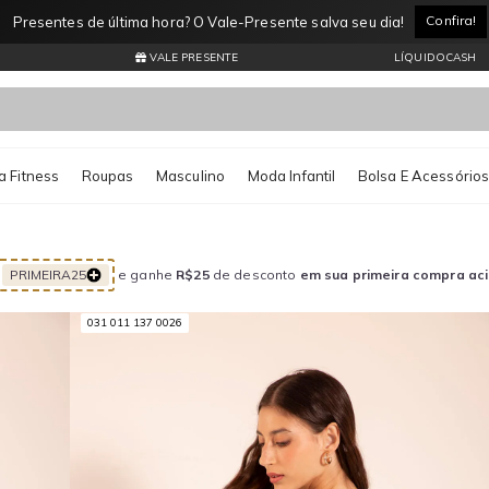
Confira!
Presentes de última hora? O Vale-Presente salva seu dia!
VALE PRESENTE
LÍQUIDOCASH
 Fitness
Roupas
Masculino
Moda Infantil
Bolsa E Acessório
PRIMEIRA25
e ganhe
R$25
de desconto
em sua primeira compra ac
031 011 137 0026