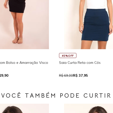
45%OFF
30%OFF
o
Saia Curta Reta com Cós
Macaquinho 
Traseira
R$ 37,95
R$
R$ 69,00
R$ 159,90
VOCÊ TAMBÉM PODE CURTIR