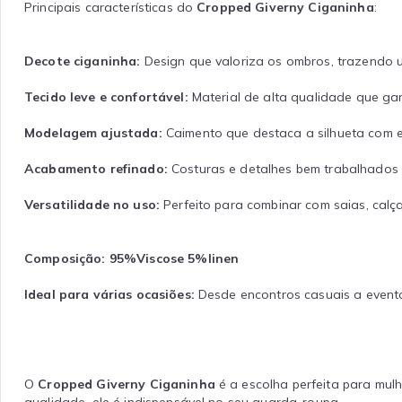
Principais características do
Cropped Giverny Ciganinha
:
Decote ciganinha:
Design que valoriza os ombros, trazendo u
Tecido leve e confortável:
Material de alta qualidade que gar
Modelagem ajustada:
Caimento que destaca a silhueta com e
Acabamento refinado:
Costuras e detalhes bem trabalhados 
Versatilidade no uso:
Perfeito para combinar com saias, calça
Composição: 95%Viscose 5%linen
Ideal para várias ocasiões:
Desde encontros casuais a evento
O
Cropped Giverny Ciganinha
é a escolha perfeita para mul
qualidade, ele é indispensável no seu guarda-roupa.