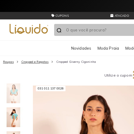
CUPONS
ATACADO
Novidades
Moda Praia
Moda
Roupas
Cropped e Regatas
Cropped Giverny Ciganinha
Utilize o cupom
031 011 137 0026