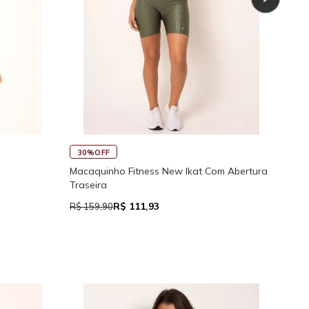
45%OFF
Fitness New Ikat Com Abertura
Regata Feminina de Alcinhas Reg
 111,93
R$ 39,05
R$ 71,00