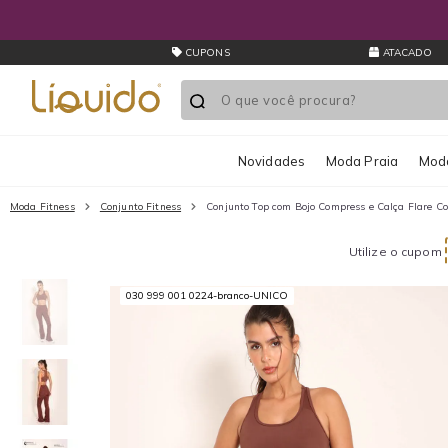
CUPONS
ATACADO
Novidades
Moda Praia
Moda
Moda Fitness
Conjunto Fitness
Conjunto Top com Bojo Compress e Calça Flare C
Utilize o cupom
030 999 001 0224-branco-UNICO