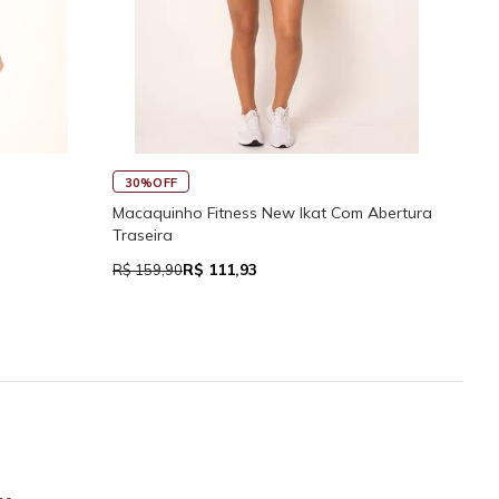
45
30%OFF
Rega
Macaquinho Fitness New Ikat Com Abertura
Traseira
R$ 111,93
R$ 7
R$ 159,90