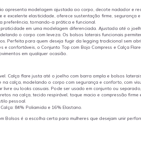
ão apresenta modelagem ajustada ao corpo, decote nadador e re
 excelente elasticidade, oferece sustentação firme, segurança e c
preferência, tornando-a prática e funcional.
praticidade em uma modelagem diferenciada. Ajustada até o joelho
delando o corpo com leveza. Os bolsos laterais funcionais permit
os. Perfeita para quem deseja fugir da legging tradicional sem abr
es e confortáveis, o Conjunto Top com Bojo Compress e Calça Fla
movimentos em qualquer ocasião.
. Calça flare justa até o joelho com barra ampla e bolsos laterais
na calça, modelando o corpo com segurança e conforto, com visua
ar livre ou looks casuais. Pode ser usado em conjunto ou separado
cretos na calça, tecido respirável, toque macio e compressão firme 
ilo pessoal.
 Calça: 84% Poliamida e 16% Elastano.
 Bolsos é a escolha certa para mulheres que desejam unir perform