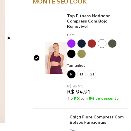
MONTE SEU LOOK
Top Fitness Nadador
Compress Com Bojo
Removível
Cor:
▶
Tamanhos:
P
M
G1
R$ 99,90
R$ 94,91
No
PIX
com
5% de desconto
.
Calça Flare Compress Com
Bolsos Funcionais
Cor: