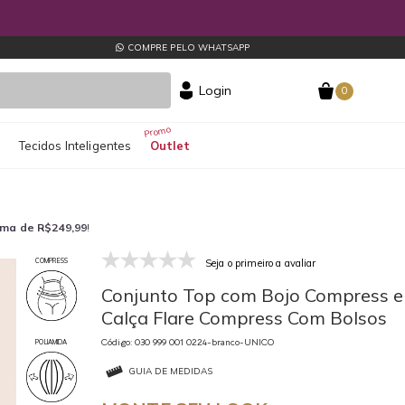
COMPRE PELO WHATSAPP
Login
0
s
Tecidos Inteligentes
Outlet
ima de R$249,99
!
Seja o primeiro a avaliar
COMPRESS
030 999 001 0224-branco-UNICO
Conjunto Top com Bojo Compress e
Calça Flare Compress Com Bolsos
Código: 030 999 001 0224-branco-UNICO
POLIAMIDA
GUIA DE MEDIDAS