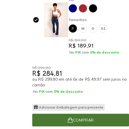
Tamanhos:
P
M
G
G1
R$ 199,90
R$ 189,91
No
PIX
com
5% de desconto
.
R$ 299,80
R$ 284,81
ou R$ 299,80 em até 6x de R$ 49,97 sem juros no
cartão
No
PIX
com
5% de desconto
.
Adicionar Embalagem para presente
COMPRAR