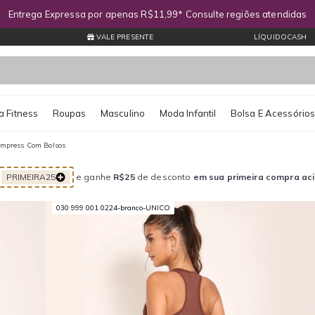
Entrega Expressa por apenas R$11,99* Consulte regiões atendidas
VALE PRESENTE
LÍQUIDOCASH
 Fitness
Roupas
Masculino
Moda Infantil
Bolsa E Acessório
ompress Com Bolsos
PRIMEIRA25
e ganhe
R$25
de desconto
em sua primeira compra ac
030 999 001 0224-branco-UNICO