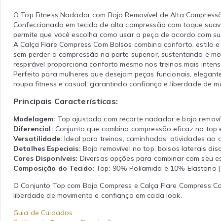
O Top Fitness Nadador com Bojo Removível de Alta Compress
Confeccionado em tecido de alta compressão com toque suave e
permite que você escolha como usar a peça de acordo com sua 
A Calça Flare Compress Com Bolsos combina conforto, estilo e 
sem perder a compressão na parte superior, sustentando e mo
respirável proporciona conforto mesmo nos treinos mais intens
Perfeito para mulheres que desejam peças funcionais, elegant
roupa fitness e casual, garantindo confiança e liberdade de 
Principais Características:
Modelagem:
Top ajustado com recorte nadador e bojo removível
Diferencial:
Conjunto que combina compressão eficaz no top e 
Versatilidade:
Ideal para treinos, caminhadas, atividades ao 
Detalhes Especiais:
Bojo removível no top, bolsos laterais dis
Cores Disponíveis:
Diversas opções para combinar com seu est
Composição do Tecido:
Top: 90% Poliamida e 10% Elastano |
O Conjunto Top com Bojo Compress e Calça Flare Compress Com
liberdade de movimento e confiança em cada look.
Guia de Cuidados