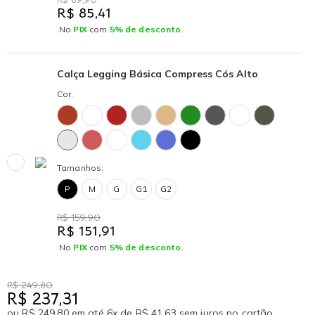
R$ 85,41
No
PIX
com
5% de desconto
.
Calça Legging Básica Compress Cós Alto
Cor:
Tamanhos:
P
M
G
G1
G2
R$ 159,90
R$ 151,91
No
PIX
com
5% de desconto
.
R$ 249,80
R$ 237,31
ou R$ 249,80 em até 6x de R$ 41,63 sem juros no cartão