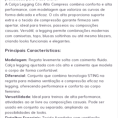
A Calça Legging Cós Alto Compress combina conforto e alta
performance, com modelagem que valoriza as curvas de
forma delicada e eficaz. O cós alto proporciona suporte
extra e o tecido de compressão garante firmeza sem
apertar, ideal para treinos, passeios ou composições
casuais. Versátil, a legging permite combinações modernas
com camisetas, tops, blusas soltinhas ou até mesmo blazers,
criando looks funcionais e elegantes.
Principais Características:
Modelagem:
Regata levemente solta com caimento fluido.
Calça legging ajustada com cós alto e caimento que modela
o corpo de forma confortável.
Diferencial:
Conjunto que combina tecnologia STING na
regata para máxima ventilação e compressão eficaz na
legging, oferecendo performance e conforto ao corpo
feminino.
Versatilidade:
Ideal para treinos de alta performance,
atividades ao ar livre ou composições casuais. Pode ser
usado em conjunto ou separado, ampliando as
possibilidades de looks.
Detalhes Especiais:
Tecido furadinho com ventilação,