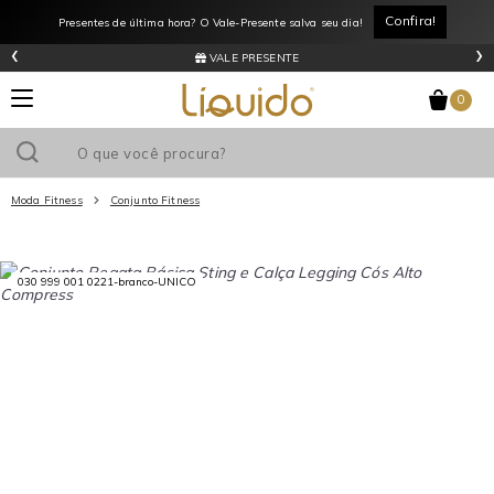
Confira!
Presentes de última hora? O Vale-Presente salva seu dia!
‹
›
VALE PRESENTE
0
Moda Fitness
Conjunto Fitness
Utilize o cupom
e ganhe
R$0
de desconto
em sua primeira
030 999 001 0221-branco-UNICO
compra acima de R$
!