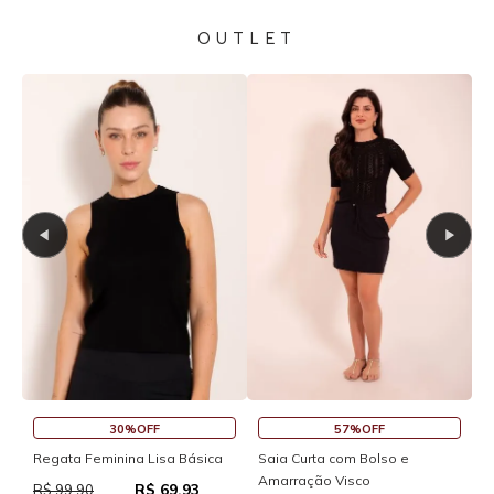
OUTLET
30%OFF
57%OFF
S
Regata Feminina Lisa Básica
Saia Curta com Bolso e
Amarração Visco
R$ 69,93
R
R$ 99,90