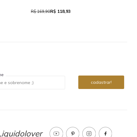
Cor
R$ 118,93
R$ 169,90
R$ 1
me
iquidolover