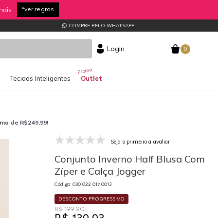
*ver regras
nais
COMPRE PELO WHATSAPP
Login
0
s
Tecidos Inteligentes
Outlet
ima de R$249,99
!
Seja o primeiro a avaliar
030 022 017 0013
03
Conjunto Inverno Half Blusa Com
Zíper e Calça Jogger
Código: 030 022 017 0013
DESCONTO PROGRESSIVO
R$ 199,90