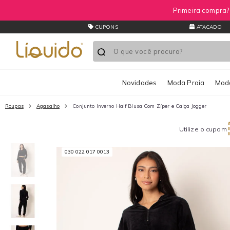
Primeira compra
CUPONS
ATACADO
Novidades
Moda Praia
Moda
Roupas
Agasalho
Conjunto Inverno Half Blusa Com Zíper e Calça Jogger
Utilize o cupom
030 022 017 0013