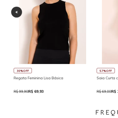
57%OFF
ina Lisa Básica
Saia Curta com Bolso e Amarraç
9,93
R$ 29,90
R$ 69,00
FREQ