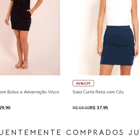
45%OFF
30%
ão Visco
Saia Curta Reta com Cós
Macaq
Trase
R$ 37,95
R$ 69,00
R$ 15
UENTEMENTE COMPRADOS J