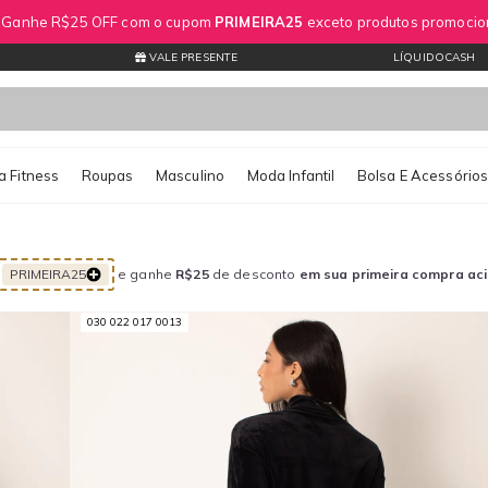
? Ganhe R$25 OFF com o cupom
PRIMEIRA25
exceto produtos promocio
VALE PRESENTE
LÍQUIDOCASH
 Fitness
Roupas
Masculino
Moda Infantil
Bolsa E Acessório
PRIMEIRA25
e ganhe
R$25
de desconto
em sua primeira compra ac
030 022 017 0013