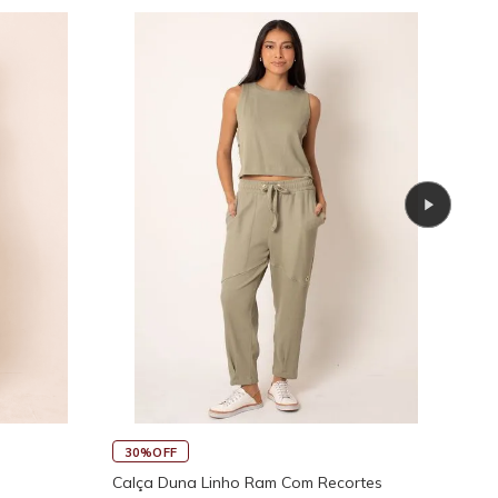
30%OFF
30
Calça Duna Linho Ram Com Recortes
Calç