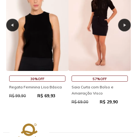
30%OFF
57%OFF
S
Regata Feminina Lisa Básica
Saia Curta com Bolso e
Amarração Visco
R$ 69,93
R
R$ 99,90
R$ 29,90
R$ 69,00