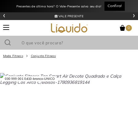
Confira!
Presentes de última hora? O Vale-Presente salva seu dia!
‹
›
VALE PRESENTE
0
Moda Fitness
Conjunto Fitness
Utilize o cupom
e ganhe
R$0
de desconto
em sua primeira
030 999 001 0410-branco-UNICO
compra acima de R$
!